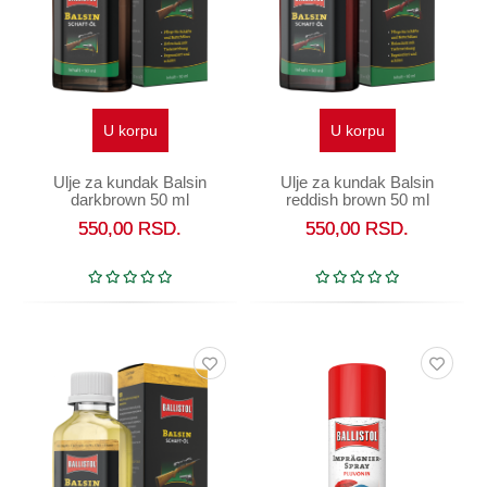
Oprema
Garderoba
Rezervni
i
U korpu
U korpu
ostali
delovi
Ulje za kundak Balsin
Ulje za kundak Balsin
darkbrown 50 ml
reddish brown 50 ml
Air
Soft
550,00
RSD.
550,00
RSD.
Gift
shop
Pirotehnika
Ostalo