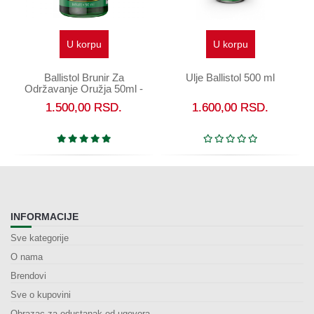
U korpu
U korpu
Ballistol Brunir Za
Ulje Ballistol 500 ml
Održavanje Oružja 50ml -
Hladno bruniranje
1.500,00
RSD.
1.600,00
RSD.
INFORMACIJE
Sve kategorije
O nama
Brendovi
Sve o kupovini
Obrazac za odustanak od ugovora