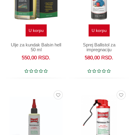
U korpu
U korpu
Ulje za kundak Balsin hell
Sprej Ballistol za
50 ml
impregnaciju
(Vodonepropustivost) 200
550,00
RSD.
580,00
RSD.
ml