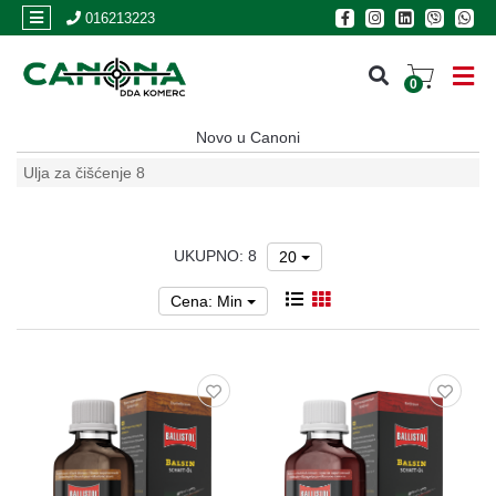
×
016213223
0
PRIJAVA
Novo u Canoni
REGISTRACIJA
Ulja za čišćenje
8
POSLOVNICE
UKUPNO: 8
20
Akcija
Cena: Min
Oružje
Municija
Optike
i
dvogledi