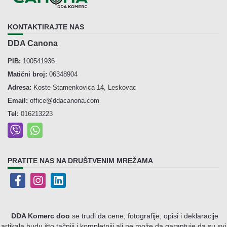
KONTAKTIRAJTE NAS
DDA Canona
PIB:
100541936
Matični broj:
06348904
Adresa:
Koste Stamenkovica 14, Leskovac
Email:
office@ddacanona.com
Tel:
016213223
PRATITE NAS NA DRUŠTVENIM MREŽAMA
DDA Komerc doo
se trudi da cene, fotografije, opisi i deklaracije
artikala budu što tačniji i kompletniji ali ne može da garantuje da su svi