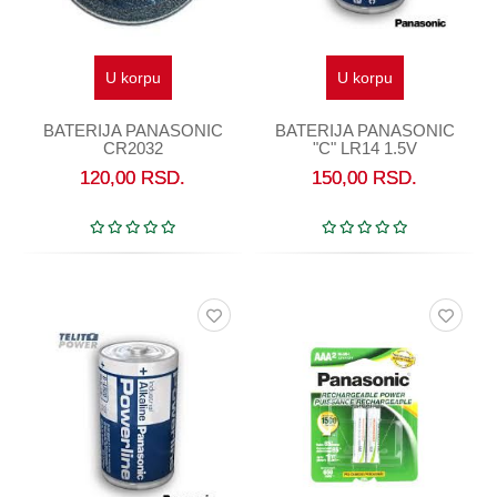
U korpu
U korpu
BATERIJA PANASONIC
BATERIJA PANASONIC
CR2032
"C" LR14 1.5V
120,00
RSD.
150,00
RSD.