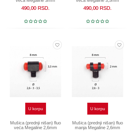
veća Megaline 3mm
veća Megaline 3,5mm
180/0005
180/0005
490,00
RSD.
490,00
RSD.
U korpu
U korpu
Mušica (prednji nišan) fluo
Mušica (prednji nišan) fluo
veća Megaline 2,6mm
manja Megaline 2,6mm
180/0005
180/0022