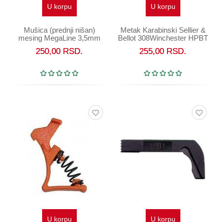
U korpu
U korpu
Mušica (prednji nišan)
Metak Karabinski Sellier &
mesing MegaLine 3,5mm
Bellot 308Winchester HPBT
10,9g
250,00
RSD.
255,00
RSD.
U korpu
U korpu