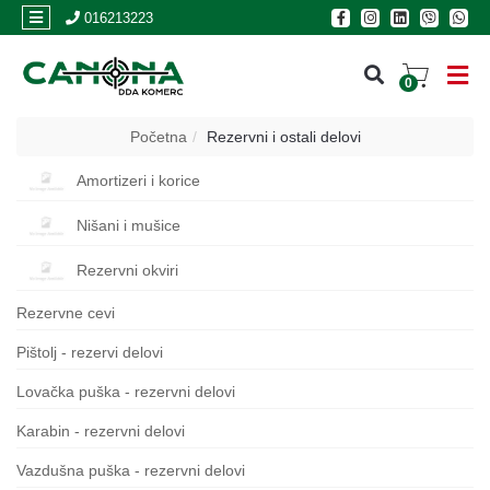
×
016213223
0
PRIJAVA
Početna
Rezervni i ostali delovi
REGISTRACIJA
Amortizeri i korice
Nišani i mušice
POSLOVNICE
Rezervni okviri
Akcija
Rezervne cevi
Oružje
Pištolj - rezervi delovi
Municija
Lovačka puška - rezervni delovi
Optike
Karabin - rezervni delovi
i
dvogledi
Vazdušna puška - rezervni delovi