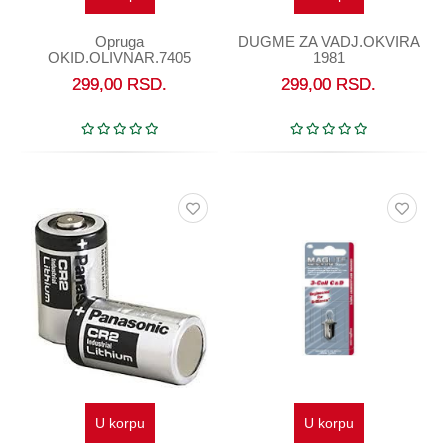
Opruga
DUGME ZA VADJ.OKVIRA
OKID.OLIVNAR.7405
1981
299,00
RSD.
299,00
RSD.
U korpu
U korpu