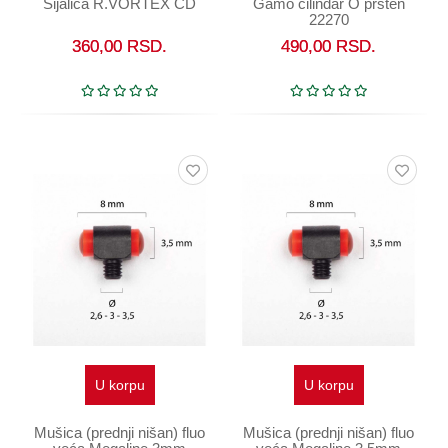
Sijalica R.VORTEX CD
Gamo cilindar O prsten
22270
360,00
RSD.
490,00
RSD.
U korpu
U korpu
Mušica (prednji nišan) fluo
Mušica (prednji nišan) fluo