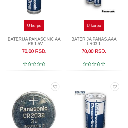
U korpu
U korpu
BATERIJA PANASONIC AA
BATERIJA PANAS.AAA
LR6 1.5V
LR03 1
70,00
RSD.
70,00
RSD.