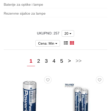
Oprema
Baterije za optike i lampe
Garderoba
Rezervne sijalice za lampe
Rezervni
i
ostali
UKUPNO: 257
20
delovi
Cena: Min
Air
Soft
1
2
3
4
5
>
>>
Gift
shop
Pirotehnika
Ostalo