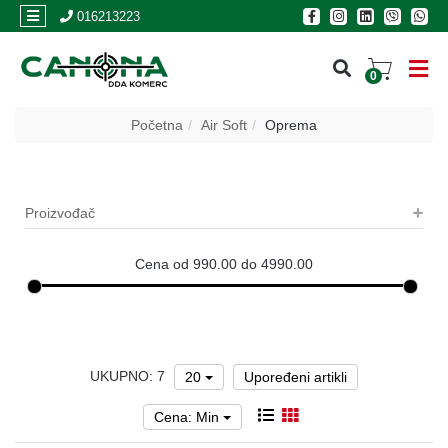
×
016213223
0
PRIJAVA
Početna
Air Soft
Oprema
REGISTRACIJA
Proizvođač
POSLOVNICE
Akcija
Cena od 990.00 do 4990.00
Oružje
Municija
UKUPNO: 7
Optike
20
Upoređeni artikli
i
dvogledi
Cena: Min