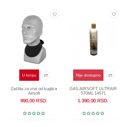
Oprema
Garderoba
Rezervni
i
ostali
delovi
Air
Soft
Gift
shop
U korpu
Nije dostupno
Pirotehnika
Zaštita za vrat od kuglica
GAS AIRSOFT ULTRAIR
Airsoft
570ML 14571
Ostalo
990,00
RSD.
1.390,00
RSD.