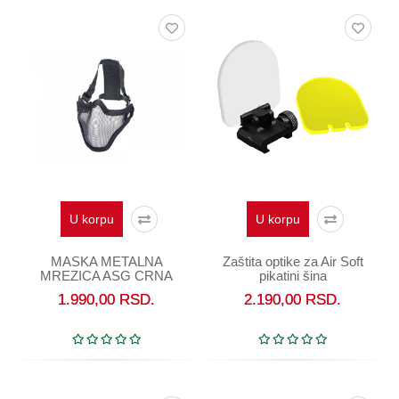
U korpu
U korpu
MASKA METALNA
Zaštita optike za Air Soft
MREZICA ASG CRNA
pikatini šina
17316
1.990,00
RSD.
2.190,00
RSD.