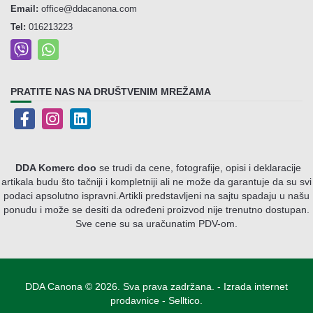
Email:
office@ddacanona.com
Tel:
016213223
PRATITE NAS NA DRUŠTVENIM MREŽAMA
DDA Komerc doo
se trudi da cene, fotografije, opisi i deklaracije
artikala budu što tačniji i kompletniji ali ne može da garantuje da su svi
podaci apsolutno ispravni.
Artikli predstavljeni na sajtu spadaju u našu
ponudu i može se desiti da određeni proizvod nije trenutno dostupan.
Sve cene su sa uračunatim PDV-om.
DDA Canona © 2026. Sva prava zadržana. -
Izrada internet
prodavnice
-
Selltico.