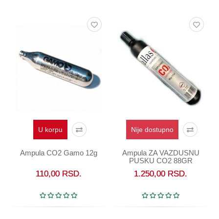
Oprema
Garderoba
Rezervni
i
ostali
delovi
Air
Soft
Gift
shop
U korpu
Nije dostupno
Pirotehnika
Ampula CO2 Gamo 12g
Ampula ZA VAZDUSNU
PUSKU CO2 88GR
Ostalo
PALLAS
110,00
RSD.
1.250,00
RSD.