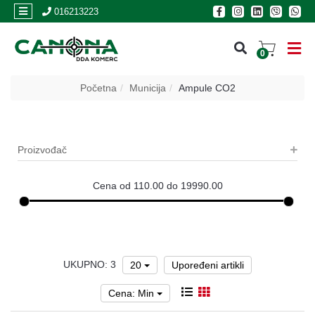
×
016213223
0
PRIJAVA
Početna
Municija
Ampule CO2
REGISTRACIJA
Proizvođač
POSLOVNICE
Akcija
Cena od 110.00 do 19990.00
Oružje
Municija
UKUPNO: 3
Optike
20
Upoređeni artikli
i
dvogledi
Cena: Min