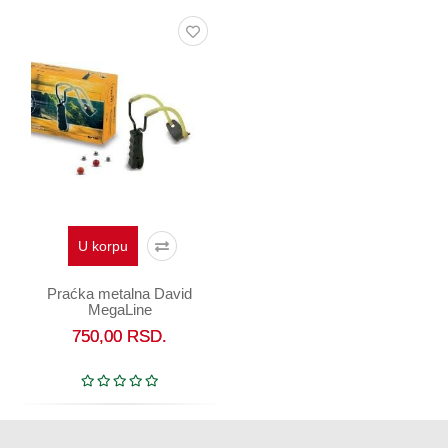
U korpu
Praćka metalna David
MegaLine
750,00
RSD.