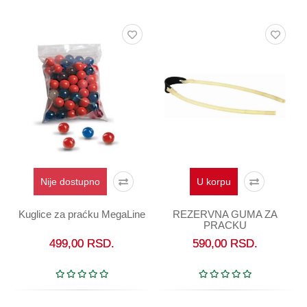
Oprema
Garderoba
Rezervni
i
ostali
delovi
Air
Soft
Gift
shop
Nije dostupno
U korpu
Pirotehnika
Kuglice za praćku MegaLine
REZERVNA GUMA ZA
PRACKU
Ostalo
499,00
RSD.
590,00
RSD.