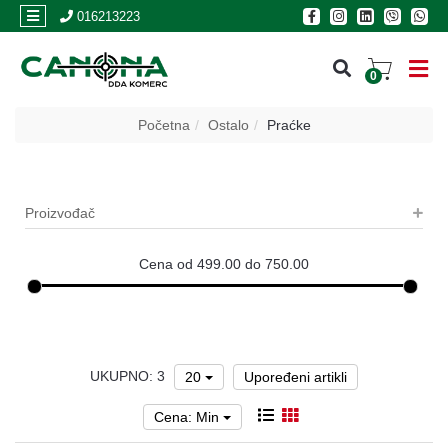
×
016213223
0
PRIJAVA
Početna
Ostalo
Praćke
REGISTRACIJA
Proizvođač
POSLOVNICE
Akcija
Cena od 499.00 do 750.00
Oružje
Municija
UKUPNO: 3
Optike
20
Upoređeni artikli
i
dvogledi
Cena: Min