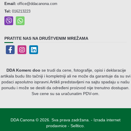
Email:
office@ddacanona.com
Tel:
016213223
PRATITE NAS NA DRUŠTVENIM MREŽAMA
DDA Komerc doo
se trudi da cene, fotografije, opisi i deklaracije
artikala budu što tačniji i kompletniji ali ne može da garantuje da su svi
podaci apsolutno ispravni.
Artikli predstavljeni na sajtu spadaju u našu
ponudu i može se desiti da određeni proizvod nije trenutno dostupan.
Sve cene su sa uračunatim PDV-om.
DDA Canona © 2026. Sva prava zadržana. -
Izrada internet
prodavnice
-
Selltico.