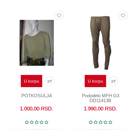
Oprema
Garderoba
Rezervni
i
ostali
delovi
Air
Soft
Gift
shop
U korpu
U korpu
Pirotehnika
POTKOSULJA
Pododelo MFH G3
DD11413B
Ostalo
1.000,00
RSD.
1.990,00
RSD.