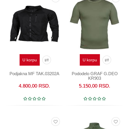
U korpu
U korpu
Podjakna MF TAK.03202A
Pododelo GRAF G.DEO
KR903
4.800,00
RSD.
5.150,00
RSD.