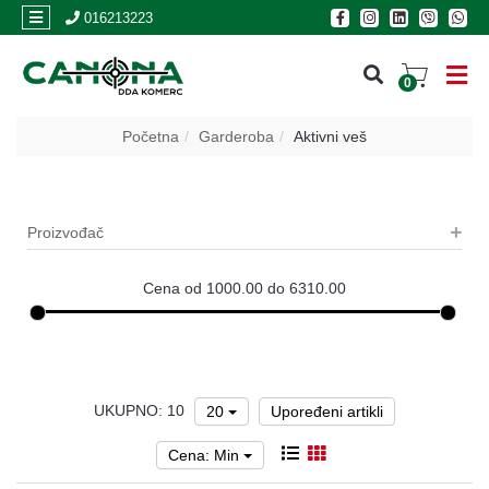
×
016213223
0
PRIJAVA
Početna
Garderoba
Aktivni veš
REGISTRACIJA
Proizvođač
POSLOVNICE
Akcija
Cena od 1000.00 do 6310.00
Oružje
Municija
UKUPNO: 10
Optike
20
Upoređeni artikli
i
dvogledi
Cena: Min