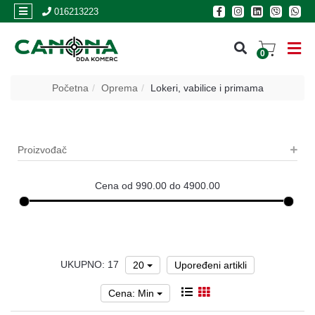
×
016213223
0
PRIJAVA
Početna
Oprema
Lokeri, vabilice i primama
REGISTRACIJA
Proizvođač
POSLOVNICE
Akcija
Cena od 990.00 do 4900.00
Oružje
Municija
UKUPNO: 17
Optike
20
Upoređeni artikli
i
dvogledi
Cena: Min