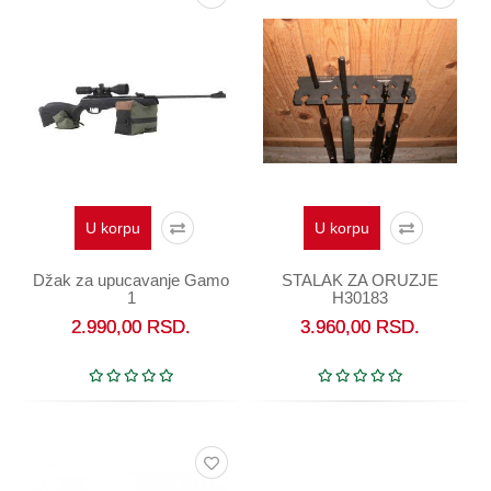
U korpu
U korpu
Džak za upucavanje Gamo
STALAK ZA ORUZJE
1
H30183
2.990,00
RSD.
3.960,00
RSD.