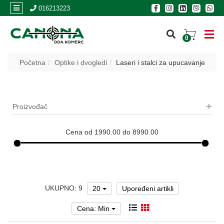
×
016213223
0
PRIJAVA
Početna
Optike i dvogledi
Laseri i stalci za upucavanje
REGISTRACIJA
Proizvođač
POSLOVNICE
Akcija
Cena od 1990.00 do 8990.00
Oružje
Municija
UKUPNO: 9
Optike
20
Upoređeni artikli
i
dvogledi
Cena: Min