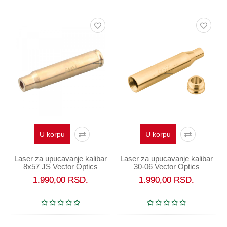
Oprema
Garderoba
Rezervni
i
ostali
delovi
Air
Soft
Gift
shop
U korpu
U korpu
Pirotehnika
Laser za upucavanje kalibar
Laser za upucavanje kalibar
8x57 JS Vector Optics
30-06 Vector Optics
Ostalo
1.990,00
RSD.
1.990,00
RSD.