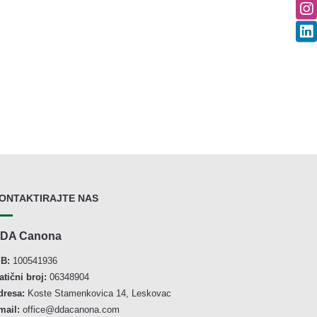
ONTAKTIRAJTE NAS
DA Canona
IB:
100541936
atični broj:
06348904
dresa:
Koste Stamenkovica 14, Leskovac
mail:
office@ddacanona.com