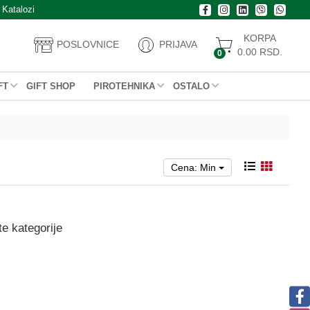
Katalozi
KORPA
POSLOVNICE
PRIJAVA
0.00
RSD.
0
FT
GIFT SHOP
PIROTEHNIKA
OSTALO
Cena: Min
te kategorije