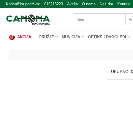
Korisnička podrška:
016213223
Akcija
O nama
Naš tim
Kontakt
AKCIJA
ORUŽJE
MUNICIJA
OPTIKE I DVOGLEDI
UKUPNO: 