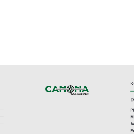
K
D
P
M
A
E