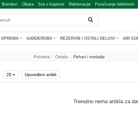
Brendovi
Obuka
Sve o kupovini
Reklamacije
Poručivanje telefonom
OPREMA
GARDEROBA
REZERVNI I OSTALI DELOVI
AIR SO
Početna
Ostalo
Pehari i medalje
0
20
Upoređeni artikli
Trenutno nema artikla za da