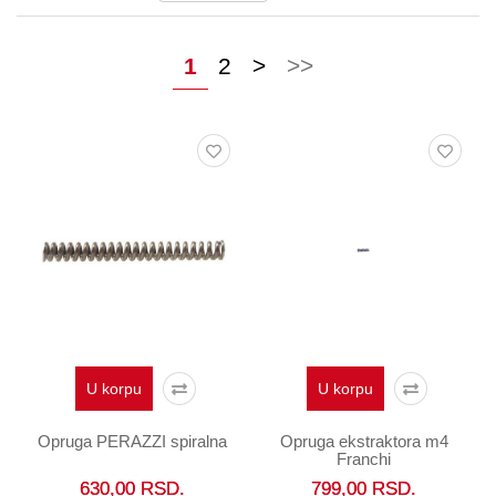
Oprema
Garderoba
1
2
>
>>
Rezervni
i
ostali
delovi
Air
Soft
Gift
shop
Pirotehnika
Ostalo
U korpu
U korpu
Opruga PERAZZI spiralna
Opruga ekstraktora m4
Franchi
630,00
RSD.
799,00
RSD.