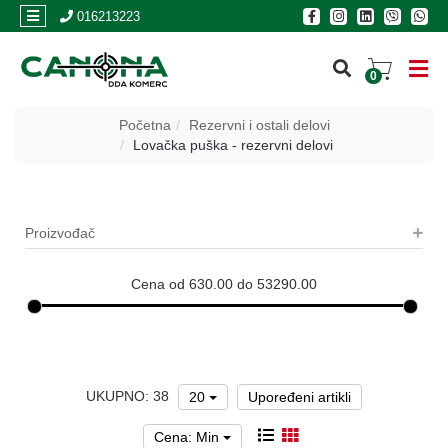
×
016213223
0
PRIJAVA
Početna
Rezervni i ostali delovi
Lovačka puška - rezervni delovi
REGISTRACIJA
POSLOVNICE
Proizvođač
Akcija
Cena od 630.00 do 53290.00
Oružje
Municija
Optike
UKUPNO: 38
i
20
Upoređeni artikli
dvogledi
Cena: Min