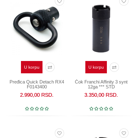
U korpu
U korpu
Pređica Quick Detach RX4
Čok Franchi Affinity 3 synt
F0143400
12ga *** STD
2.990,00
RSD.
3.350,00
RSD.