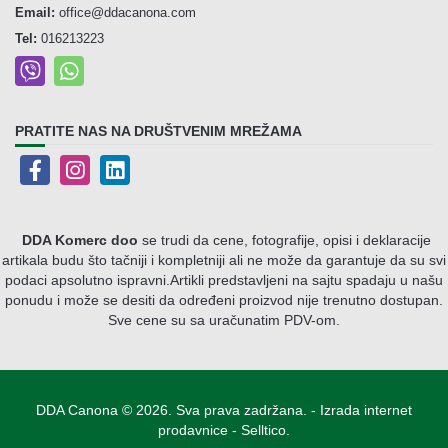
Email:
office@ddacanona.com
Tel:
016213223
PRATITE NAS NA DRUŠTVENIM MREŽAMA
DDA Komerc doo
se trudi da cene, fotografije, opisi i deklaracije
artikala budu što tačniji i kompletniji ali ne može da garantuje da su svi
podaci apsolutno ispravni.
Artikli predstavljeni na sajtu spadaju u našu
ponudu i može se desiti da određeni proizvod nije trenutno dostupan.
Sve cene su sa uračunatim PDV-om.
DDA Canona © 2026. Sva prava zadržana. -
Izrada internet
prodavnice
-
Selltico.