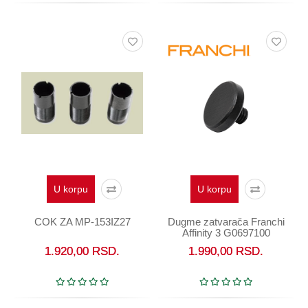
U korpu
U korpu
COK ZA MP-153IZ27
Dugme zatvarača Franchi
Affinity 3 G0697100
1.920,00
RSD.
1.990,00
RSD.