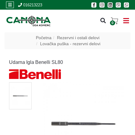
×
016213223
0
PRIJAVA
Početna
Rezervni i ostali delovi
Lovačka puška - rezervni delovi
REGISTRACIJA
Udarna Igla Benelli SL80
POSLOVNICE
Akcija
Oružje
Municija
Optike
i
dvogledi