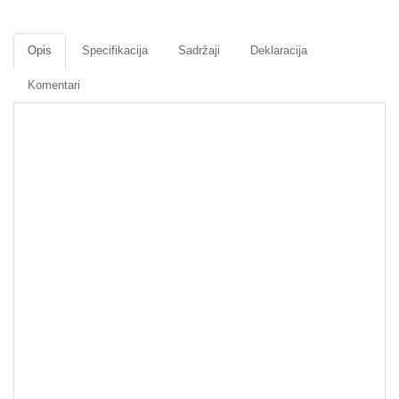
Opis
Specifikacija
Sadržaji
Deklaracija
Komentari
Lovačka puška - rezervni delovi