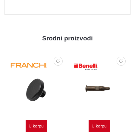
Srodni proizvodi
U korpu
U korpu