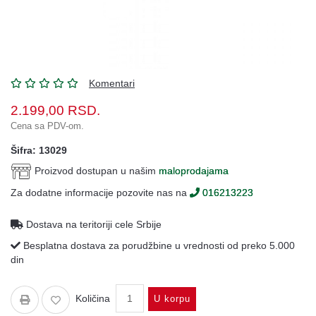
Oprema
Garderoba
Rezervni
i
Komentari
ostali
delovi
2.199,00
RSD.
Cena sa PDV-om.
Air
Soft
Šifra: 13029
Proizvod dostupan u našim
maloprodajama
Gift
shop
Za dodatne informacije pozovite nas na
016213223
Pirotehnika
Dostava na teritoriji cele Srbije
Ostalo
Besplatna dostava za porudžbine u vrednosti od preko 5.000
din
Količina
U korpu