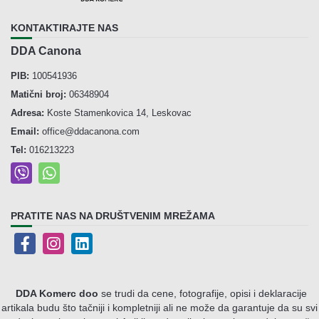
KONTAKTIRAJTE NAS
DDA Canona
PIB:
100541936
Matični broj:
06348904
Adresa:
Koste Stamenkovica 14, Leskovac
Email:
office@ddacanona.com
Tel:
016213223
PRATITE NAS NA DRUŠTVENIM MREŽAMA
DDA Komerc doo
se trudi da cene, fotografije, opisi i deklaracije
artikala budu što tačniji i kompletniji ali ne može da garantuje da su svi