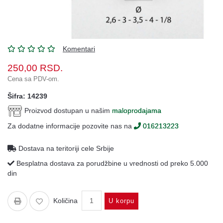
Oprema
Garderoba
Rezervni
Komentari
i
ostali
250,00
RSD.
delovi
Cena sa PDV-om.
Air
Šifra: 14239
Soft
Proizvod dostupan u našim
maloprodajama
Gift
Za dodatne informacije pozovite nas na
016213223
shop
Dostava na teritoriji cele Srbije
Pirotehnika
Besplatna dostava za porudžbine u vrednosti od preko 5.000
Ostalo
din
Količina
U korpu