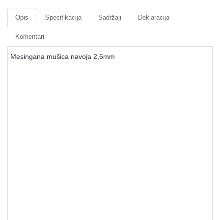
Opis
Specifikacija
Sadržaji
Deklaracija
Komentari
Mesingana mušica navoja 2,6mm
Nišani i mušice