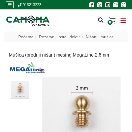
×
016213223
0
PRIJAVA
Početna
Rezervni i ostali delovi
Nišani i mušice
REGISTRACIJA
Mušica (prednji nišan) mesing MegaLine 2,6mm
POSLOVNICE
Akcija
Oružje
Municija
Optike
i
dvogledi