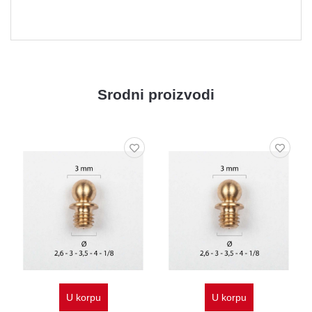
Srodni proizvodi
U korpu
U korpu