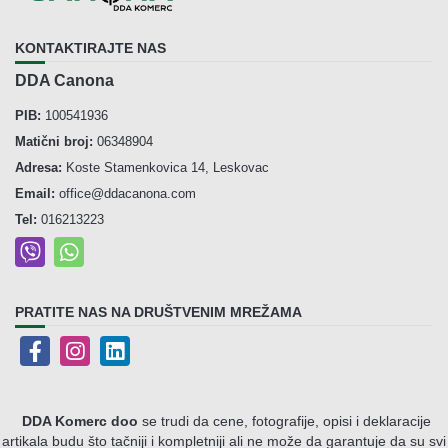
KONTAKTIRAJTE NAS
DDA Canona
PIB:
100541936
Matični broj:
06348904
Adresa:
Koste Stamenkovica 14, Leskovac
Email:
office@ddacanona.com
Tel:
016213223
PRATITE NAS NA DRUŠTVENIM MREŽAMA
DDA Komerc doo
se trudi da cene, fotografije, opisi i deklaracije
artikala budu što tačniji i kompletniji ali ne može da garantuje da su svi