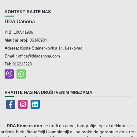
KONTAKTIRAJTE NAS
DDA Canona
PIB:
100541936
Matični broj:
06348904
Adresa:
Koste Stamenkovica 14, Leskovac
Email:
office@ddacanona.com
Tel:
016213223
PRATITE NAS NA DRUŠTVENIM MREŽAMA
DDA Komerc doo
se trudi da cene, fotografije, opisi i deklaracije
artikala budu što tačniji i kompletniji ali ne može da garantuje da su svi