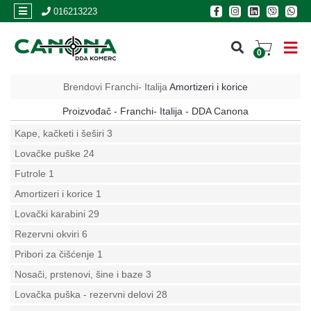
×
016213223
0
PRIJAVA
Brendovi
Franchi- Italija
Amortizeri i korice
REGISTRACIJA
Proizvođač - Franchi- Italija - DDA Canona
Kape, kačketi i šeširi
3
Lovačke puške
24
POSLOVNICE
Futrole
1
Akcija
Amortizeri i korice
1
Oružje
Lovački karabini
29
Rezervni okviri
6
Municija
Pribori za čišćenje
1
Optike
Nosači, prstenovi, šine i baze
3
i
dvogledi
Lovačka puška - rezervni delovi
28