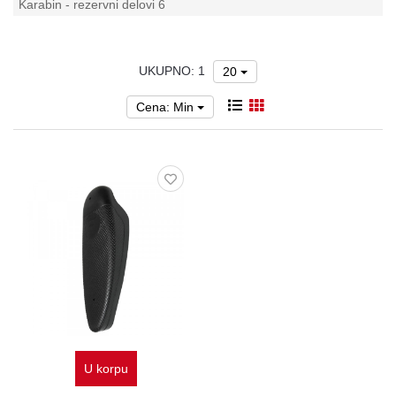
Karabin - rezervni delovi
6
Oprema
Garderoba
UKUPNO: 1
20
Rezervni
i
Cena: Min
ostali
delovi
Air
Soft
Gift
shop
Pirotehnika
Ostalo
U korpu