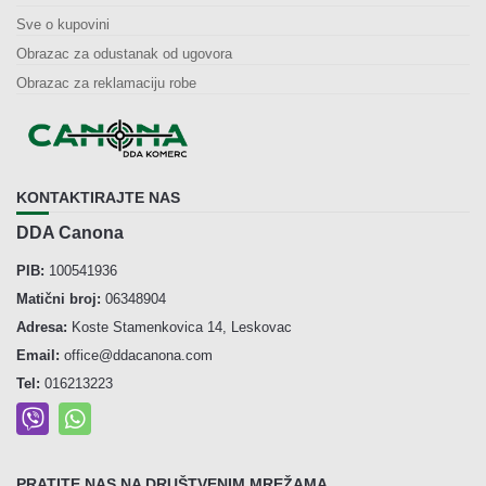
Sve o kupovini
Obrazac za odustanak od ugovora
Obrazac za reklamaciju robe
KONTAKTIRAJTE NAS
DDA Canona
PIB:
100541936
Matični broj:
06348904
Adresa:
Koste Stamenkovica 14, Leskovac
Email:
office@ddacanona.com
Tel:
016213223
PRATITE NAS NA DRUŠTVENIM MREŽAMA