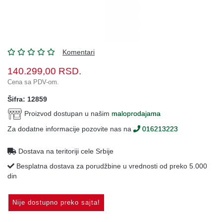
Oprema
Garderoba
Rezervni
i
Komentari
ostali
140.299,00
RSD.
delovi
Cena sa PDV-om.
Air
Šifra: 12859
Soft
Proizvod dostupan u našim
maloprodajama
Gift
Za dodatne informacije pozovite nas na
016213223
shop
Pirotehnika
Dostava na teritoriji cele Srbije
Besplatna dostava za porudžbine u vrednosti od preko 5.000
Ostalo
din
Nije dostupno preko sajta!