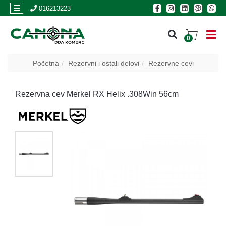
×
016213223
0
PRIJAVA
Početna
Rezervni i ostali delovi
Rezervne cevi
REGISTRACIJA
Rezervna cev Merkel RX Helix .308Win 56cm
POSLOVNICE
Akcija
Oružje
Municija
Optike
i
dvogledi