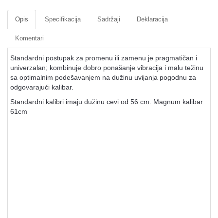
Opis
Specifikacija
Sadržaji
Deklaracija
Komentari
Standardni postupak za promenu ili zamenu je pragmatičan i
univerzalan; kombinuje dobro ponašanje vibracija i malu težinu
sa optimalnim podešavanjem na dužinu uvijanja pogodnu za
odgovarajući kalibar.
Standardni kalibri imaju dužinu cevi od 56 cm. Magnum kalibar
61cm
Rezervne cevi