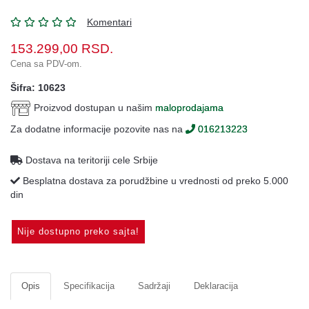
Oprema
Komentari
Garderoba
153.299,00
RSD.
Rezervni
Cena sa PDV-om.
i
ostali
Šifra: 10623
delovi
Proizvod dostupan u našim
maloprodajama
Air
Za dodatne informacije pozovite nas na
016213223
Soft
Dostava na teritoriji cele Srbije
Gift
Besplatna dostava za porudžbine u vrednosti od preko 5.000
shop
din
Pirotehnika
Nije dostupno preko sajta!
Ostalo
Opis
Specifikacija
Sadržaji
Deklaracija