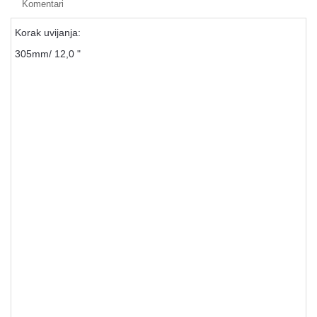
Komentari
Korak uvijanja:
305mm/ 12,0 "
Rezervne cevi