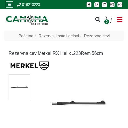
×
016213223
0
PRIJAVA
Početna
Rezervni i ostali delovi
Rezervne cevi
REGISTRACIJA
Rezervna cev Merkel RX Helix .223Rem 56cm
POSLOVNICE
Akcija
Oružje
Municija
Optike
i
dvogledi