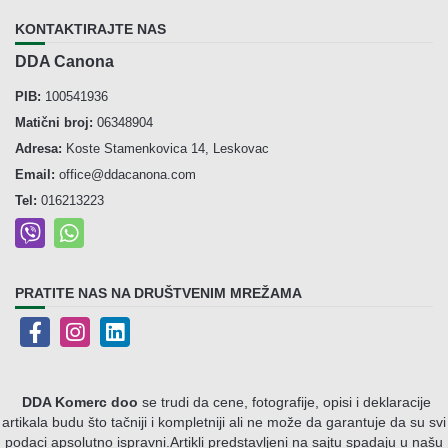
KONTAKTIRAJTE NAS
DDA Canona
PIB:
100541936
Matični broj:
06348904
Adresa:
Koste Stamenkovica 14, Leskovac
Email:
office@ddacanona.com
Tel:
016213223
PRATITE NAS NA DRUŠTVENIM MREŽAMA
DDA Komerc doo
se trudi da cene, fotografije, opisi i deklaracije
artikala budu što tačniji i kompletniji ali ne može da garantuje da su svi
podaci apsolutno ispravni.
Artikli predstavljeni na sajtu spadaju u našu