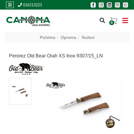
×
016213223
0
PRIJAVA
Početna
Oprema
Noževi
REGISTRACIJA
Perorez Old Bear Orah XS Inox 9307/15_LN
POSLOVNICE
Akcija
Oružje
Municija
Optike
i
dvogledi