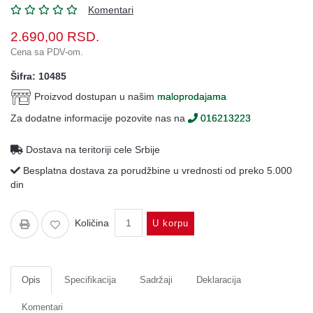
Oprema
Komentari
Garderoba
2.690,00
RSD.
Cena sa PDV-om.
Rezervni
i
Šifra: 10485
ostali
Proizvod dostupan u našim
maloprodajama
delovi
Za dodatne informacije pozovite nas na
016213223
Air
Soft
Dostava na teritoriji cele Srbije
Gift
Besplatna dostava za porudžbine u vrednosti od preko 5.000
shop
din
Pirotehnika
Količina
U korpu
Ostalo
Opis
Specifikacija
Sadržaji
Deklaracija
Komentari