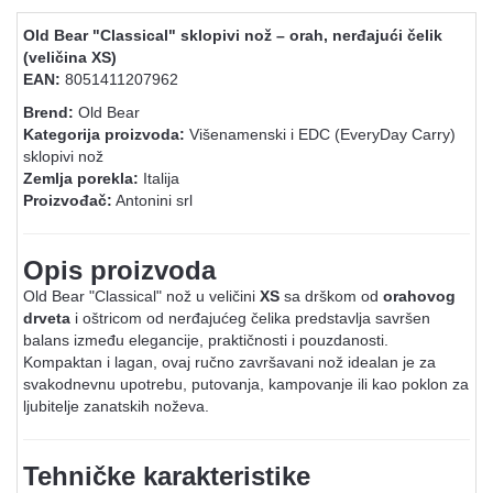
Old Bear "Classical" sklopivi nož – orah, nerđajući čelik
(veličina XS)
EAN:
8051411207962
Brend:
Old Bear
Kategorija proizvoda:
Višenamenski i EDC (EveryDay Carry)
sklopivi nož
Zemlja porekla:
Italija
Proizvođač:
Antonini srl
Opis proizvoda
Old Bear "Classical" nož u veličini
XS
sa drškom od
orahovog
drveta
i oštricom od nerđajućeg čelika predstavlja savršen
balans između elegancije, praktičnosti i pouzdanosti.
Kompaktan i lagan, ovaj ručno završavani nož idealan je za
svakodnevnu upotrebu, putovanja, kampovanje ili kao poklon za
ljubitelje zanatskih noževa.
Tehničke karakteristike