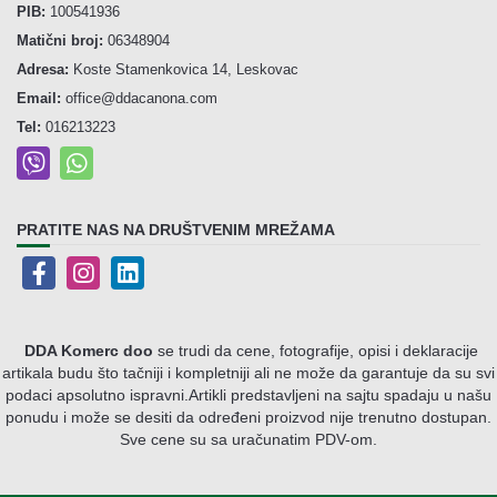
PIB:
100541936
Matični broj:
06348904
Adresa:
Koste Stamenkovica 14, Leskovac
Email:
office@ddacanona.com
Tel:
016213223
PRATITE NAS NA DRUŠTVENIM MREŽAMA
DDA Komerc doo
se trudi da cene, fotografije, opisi i deklaracije
artikala budu što tačniji i kompletniji ali ne može da garantuje da su svi
podaci apsolutno ispravni.
Artikli predstavljeni na sajtu spadaju u našu
ponudu i može se desiti da određeni proizvod nije trenutno dostupan.
Sve cene su sa uračunatim PDV-om.