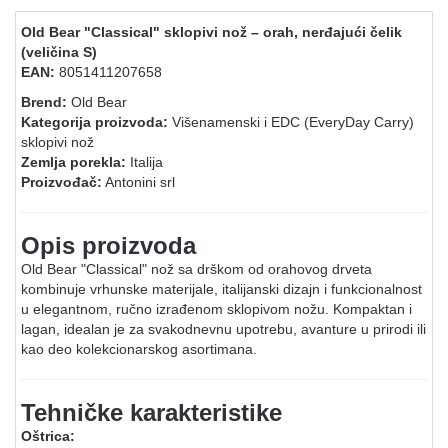
Old Bear "Classical" sklopivi nož – orah, nerđajući čelik
(veličina S)
EAN:
8051411207658
Brend:
Old Bear
Kategorija proizvoda:
Višenamenski i EDC (EveryDay Carry)
sklopivi nož
Zemlja porekla:
Italija
Proizvođač:
Antonini srl
Opis proizvoda
Old Bear "Classical" nož sa drškom od orahovog drveta
kombinuje vrhunske materijale, italijanski dizajn i funkcionalnost
u elegantnom, ručno izrađenom sklopivom nožu. Kompaktan i
lagan, idealan je za svakodnevnu upotrebu, avanture u prirodi ili
kao deo kolekcionarskog asortimana.
Tehničke karakteristike
Oštrica: