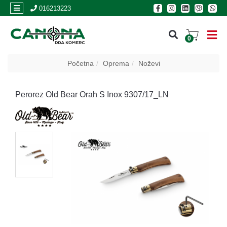
×
016213223
0
PRIJAVA
Početna
Oprema
Noževi
REGISTRACIJA
Perorez Old Bear Orah S Inox 9307/17_LN
POSLOVNICE
Akcija
Oružje
Municija
Optike
i
dvogledi