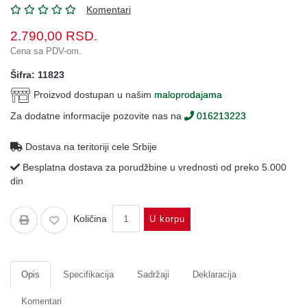
Oprema
Komentari
Garderoba
2.790,00
RSD.
Cena sa PDV-om.
Rezervni
i
Šifra: 11823
ostali
Proizvod dostupan u našim
maloprodajama
delovi
Za dodatne informacije pozovite nas na
016213223
Air
Soft
Dostava na teritoriji cele Srbije
Gift
Besplatna dostava za porudžbine u vrednosti od preko 5.000
shop
din
Pirotehnika
Količina
U korpu
Ostalo
Opis
Specifikacija
Sadržaji
Deklaracija
Komentari