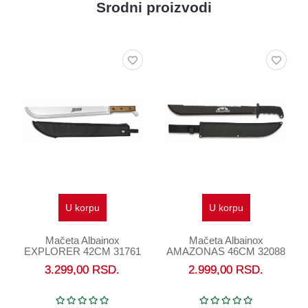
Srodni proizvodi
U korpu
U korpu
Mačeta Albainox
Perorez Old Bear Orah XS
AMAZONAS 46CM 32088
Inox 9307/15_LN
2.999,00
RSD.
2.690,00
RSD.