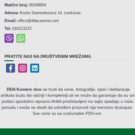
Matični broj:
06348904
Adresa:
Koste Stamenkovica 14, Leskovac
Email:
office@ddacanona.com
Tel:
016213223
PRATITE NAS NA DRUŠTVENIM MREŽAMA
DDA Komerc doo
se trudi da cene, fotografije, opisi i deklaracije
artikala budu što tačniji i kompletniji ali ne može da garantuje da su svi
podaci apsolutno ispravni.
Artikli predstavljeni na sajtu spadaju u našu
ponudu i može se desiti da određeni proizvod nije trenutno dostupan.
Sve cene su sa uračunatim PDV-om.