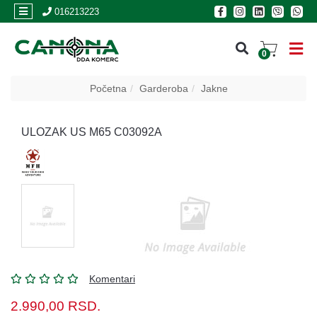
×
016213223
0
PRIJAVA
Početna
Garderoba
Jakne
REGISTRACIJA
ULOZAK US M65 C03092A
POSLOVNICE
Akcija
Oružje
Municija
Optike
Komentari
i
dvogledi
2.990,00
RSD.