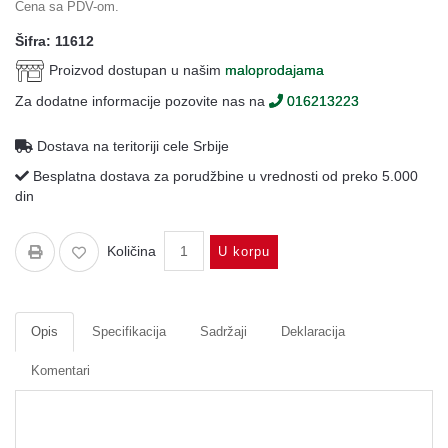
Cena sa PDV-om.
Oprema
Šifra: 11612
Garderoba
Proizvod dostupan u našim
maloprodajama
Rezervni
Za dodatne informacije pozovite nas na
016213223
i
ostali
delovi
Dostava na teritoriji cele Srbije
Besplatna dostava za porudžbine u vrednosti od preko 5.000
Air
din
Soft
Gift
Količina
U korpu
shop
Pirotehnika
Opis
Specifikacija
Sadržaji
Deklaracija
Ostalo
Komentari