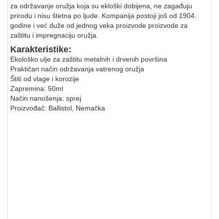
za održavanje oružja koja su ekloški dobijena, ne zagađuju
prirodu i nisu štetna po ljude. Kompanija postoji još od 1904.
godine i već duže od jednog veka proizvode proizvode za
zaštitu i impregnaciju oružja.
Karakteristike:
Ekološko ulje za zaštitu metalnih i drvenih površina
Praktičan način održavanja vatrenog oružja
Štiti od vlage i korozije
Zapremina: 50ml
Način nanošenja: sprej
Proizvođač: Ballistol, Nemačka
Ulja za čišćenje