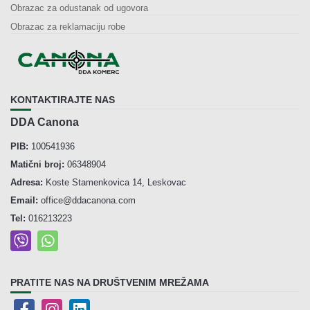
Obrazac za odustanak od ugovora
Obrazac za reklamaciju robe
KONTAKTIRAJTE NAS
DDA Canona
PIB:
100541936
Matični broj:
06348904
Adresa:
Koste Stamenkovica 14, Leskovac
Email:
office@ddacanona.com
Tel:
016213223
PRATITE NAS NA DRUŠTVENIM MREŽAMA