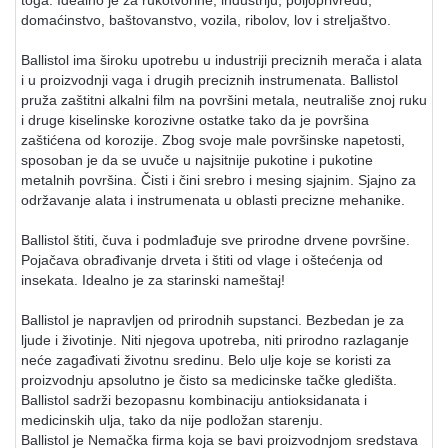
toga. Idealno je za rukotvorine, industriju, poljoprivredu,
domaćinstvo, baštovanstvo, vozila, ribolov, lov i streljaštvo.
Ballistol ima široku upotrebu u industriji preciznih merača i alata
i u proizvodnji vaga i drugih preciznih instrumenata. Ballistol
pruža zaštitni alkalni film na površini metala, neutrališe znoj ruku
i druge kiselinske korozivne ostatke tako da je površina
zaštićena od korozije. Zbog svoje male površinske napetosti,
sposoban je da se uvuče u najsitnije pukotine i pukotine
metalnih površina. Čisti i čini srebro i mesing sjajnim. Sjajno za
održavanje alata i instrumenata u oblasti precizne mehanike.
Ballistol štiti, čuva i podmlađuje sve prirodne drvene površine.
Pojačava obrađivanje drveta i štiti od vlage i oštećenja od
insekata. Idealno je za starinski nameštaj!
Ballistol je napravljen od prirodnih supstanci. Bezbedan je za
ljude i životinje. Niti njegova upotreba, niti prirodno razlaganje
neće zagađivati životnu sredinu. Belo ulje koje se koristi za
proizvodnju apsolutno je čisto sa medicinske tačke gledišta.
Ballistol sadrži bezopasnu kombinaciju antioksidanata i
medicinskih ulja, tako da nije podložan starenju.
Ballistol je Nemačka firma koja se bavi proizvodnjom sredstava