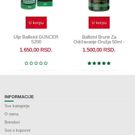
U korpu
U korpu
Ulje Ballistol GUNCER
Ballistol Brunir Za
S200
Održavanje Oružja 50ml -
Hladno bruniranje
1.650,00
RSD.
1.500,00
RSD.
INFORMACIJE
Sve kategorije
O nama
Brendovi
Sve o kupovini