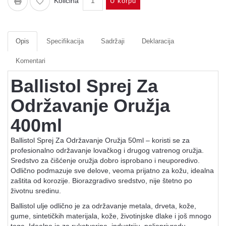
Količina
U korpu
Opis
Specifikacija
Sadržaji
Deklaracija
Komentari
Ballistol Sprej Za
Održavanje Oružja
400ml
Ballistol Sprej Za Održavanje Oružja 50ml – koristi se za
profesionalno održavanje lovačkog i drugog vatrenog oružja.
Sredstvo za čišćenje oružja dobro isprobano i neuporedivo.
Odlično podmazuje sve delove, veoma prijatno za kožu, idealna
zaštita od korozije. Biorazgradivo sredstvo, nije štetno po
životnu sredinu.
Ballistol ulje odlično je za održavanje metala, drveta, kože,
gume, sintetičkih materijala, kože, životinjske dlake i još mnogo