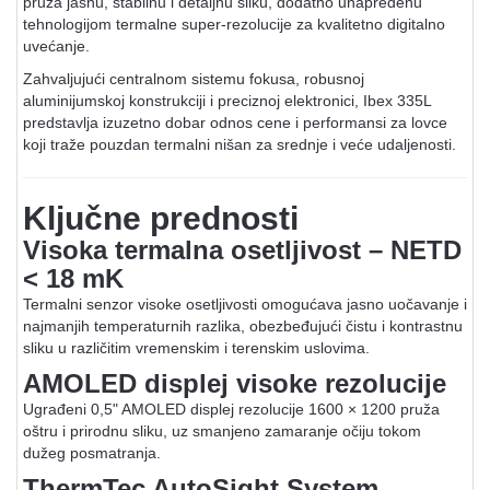
pruža jasnu, stabilnu i detaljnu sliku, dodatno unapređenu
tehnologijom termalne super-rezolucije za kvalitetno digitalno
uvećanje.
Zahvaljujući centralnom sistemu fokusa, robusnoj
aluminijumskoj konstrukciji i preciznoj elektronici, Ibex 335L
predstavlja izuzetno dobar odnos cene i performansi za lovce
koji traže pouzdan termalni nišan za srednje i veće udaljenosti.
Ključne prednosti
Visoka termalna osetljivost – NETD
< 18 mK
Termalni senzor visoke osetljivosti omogućava jasno uočavanje i
najmanjih temperaturnih razlika, obezbeđujući čistu i kontrastnu
sliku u različitim vremenskim i terenskim uslovima.
AMOLED displej visoke rezolucije
Ugrađeni 0,5" AMOLED displej rezolucije 1600 × 1200 pruža
oštru i prirodnu sliku, uz smanjeno zamaranje očiju tokom
dužeg posmatranja.
ThermTec AutoSight System