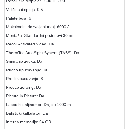
Rezolucija displeja: 1600 × 1200
Veličina displeja: 0.5"
Palete boja: 6
Maksimalni dozvoljeni trzaj: 6000 J
Montaža: Standardni prstenovi 30 mm
Recoil Activated Video: Da
ThermTec AutoSight System (TASS): Da
Snimanje zvuka: Da
Ručno upucavanje: Da
Profili upucavanja: 6
Freeze zeroing: Da
Picture in Picture: Da
Laserski daljinomer: Da, do 1000 m
Balistički kalkulator: Da
Interna memorija: 64 GB