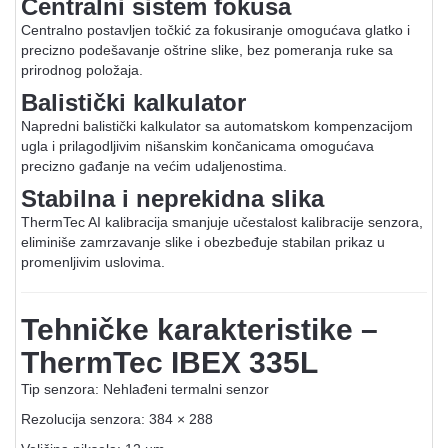
Centralni sistem fokusa
Centralno postavljen točkić za fokusiranje omogućava glatko i
precizno podešavanje oštrine slike, bez pomeranja ruke sa
prirodnog položaja.
Balistički kalkulator
Napredni balistički kalkulator sa automatskom kompenzacijom
ugla i prilagodljivim nišanskim končanicama omogućava
precizno gađanje na većim udaljenostima.
Stabilna i neprekidna slika
ThermTec AI kalibracija smanjuje učestalost kalibracije senzora,
eliminiše zamrzavanje slike i obezbeđuje stabilan prikaz u
promenljivim uslovima.
Tehničke karakteristike –
ThermTec IBEX 335L
Tip senzora: Nehlađeni termalni senzor
Rezolucija senzora: 384 × 288