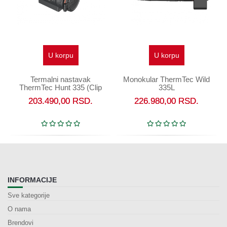
U korpu
U korpu
Termalni nastavak
Monokular ThermTec Wild
ThermTec Hunt 335 (Clip
335L
On)
203.490,00
RSD.
226.980,00
RSD.
INFORMACIJE
Sve kategorije
O nama
Brendovi