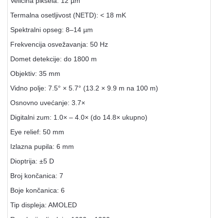
Veličina piksela: 12 µm
Termalna osetljivost (NETD): < 18 mK
Spektralni opseg: 8–14 µm
Frekvencija osvežavanja: 50 Hz
Domet detekcije: do 1800 m
Objektiv: 35 mm
Vidno polje: 7.5° × 5.7° (13.2 × 9.9 m na 100 m)
Osnovno uvećanje: 3.7×
Digitalni zum: 1.0× – 4.0× (do 14.8× ukupno)
Eye relief: 50 mm
Izlazna pupila: 6 mm
Dioptrija: ±5 D
Broj končanica: 7
Boje končanica: 6
Tip displeja: AMOLED