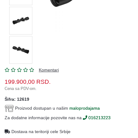
Oprema
Garderoba
Rezervni
i
ostali
delovi
Air
Soft
Komentari
Gift
199.900,00
RSD.
shop
Cena sa PDV-om.
Pirotehnika
Šifra: 12619
Ostalo
Proizvod dostupan u našim
maloprodajama
Za dodatne informacije pozovite nas na
016213223
Dostava na teritoriji cele Srbije