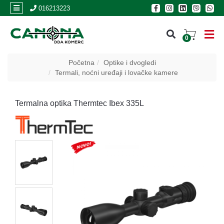
×
016213223
0
PRIJAVA
Početna
Optike i dvogledi
Termali, noćni uređaji i lovačke kamere
REGISTRACIJA
Termalna optika Thermtec Ibex 335L
POSLOVNICE
Akcija
Oružje
Municija
Optike
i
dvogledi