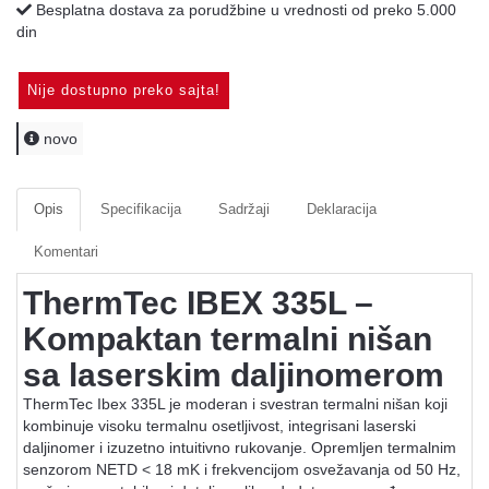
Besplatna dostava za porudžbine u vrednosti od preko 5.000
din
Nije dostupno preko sajta!
novo
Opis
Specifikacija
Sadržaji
Deklaracija
Komentari
ThermTec IBEX 335L –
Kompaktan termalni nišan
sa laserskim daljinomerom
ThermTec Ibex 335L je moderan i svestran termalni nišan koji
kombinuje visoku termalnu osetljivost, integrisani laserski
daljinomer i izuzetno intuitivno rukovanje. Opremljen termalnim
senzorom NETD < 18 mK i frekvencijom osvežavanja od 50 Hz,