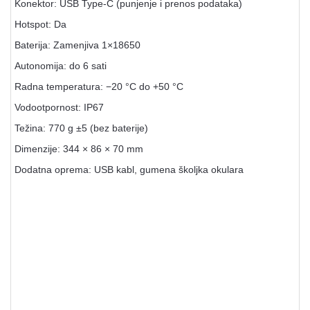
Konektor: USB Type-C (punjenje i prenos podataka)
Hotspot: Da
Baterija: Zamenjiva 1×18650
Autonomija: do 6 sati
Radna temperatura: −20 °C do +50 °C
Vodootpornost: IP67
Težina: 770 g ±5 (bez baterije)
Dimenzije: 344 × 86 × 70 mm
Dodatna oprema: USB kabl, gumena školjka okulara
Termali, noćni uređaji i lovačke
kamere