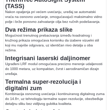
(TASS)
Nakon opaljenja pri većem uvećanju, uređaj se automatski
vraća na osnovno uvećanje, omogućavajući maksimalno vidno
polje i brže ponovno zahvatanje cilja bez ručnih podešavanja.
Dva režima prikaza slike
Mogućnost trenutnog prebacivanja između kvadratnog i
kružnog prikaza omogućava korisniku da izabere vizuelni stil
koji mu najviše odgovara, uz identičan nivo detalja u oba
režima.
Integrisani laserski daljinomer
Ugrađeni LRF modul omogućava precizno merenje udaljenosti
do 1000 metara, uz kompaktan, čvrst i aerodinamičan dizajn
uređaja.
Termalna super-rezolucija i
digitalni zum
Kombinacija osnovnog uvećanja i kontinuiranog digitalnog zuma
do 14.8×, uz tehnologiju termalne super-rezolucije, obezbeđuje
detaljnu sliku bez vidljivog gubitka kvaliteta.