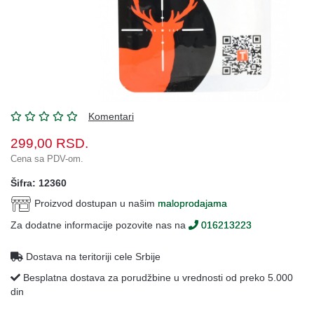
Oprema
Garderoba
Rezervni
i
ostali
delovi
Komentari
Air
299,00
RSD.
Soft
Cena sa PDV-om.
Gift
Šifra: 12360
shop
Proizvod dostupan u našim
maloprodajama
Pirotehnika
Za dodatne informacije pozovite nas na
016213223
Ostalo
Dostava na teritoriji cele Srbije
Besplatna dostava za porudžbine u vrednosti od preko 5.000
din