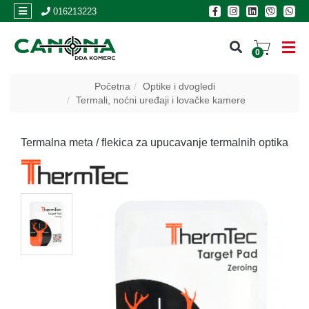
×
016213223
0
PRIJAVA
Početna
Optike i dvogledi
Termali, noćni uređaji i lovačke kamere
REGISTRACIJA
Termalna meta / flekica za upucavanje termalnih optika
POSLOVNICE
Akcija
Oružje
Municija
Optike
i
dvogledi