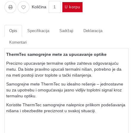
Količina
U korpu
Opis
Specifikacija
Sadržaji
Deklaracija
Komentari
ThermTec samogrejne mete za upucavanje optike
Precizno upucavanje termalne optike zahteva odgovarajuću
metu. Da biste pravilno upucali termalni nišan, potrebno je da
na meti postoji izvor toplote u tački nišanjenja.
Samogrejne mete ThermTec su idealno rešenje – jednostavne
su za upotrebu i omogućavaju jasno vidljiv toplotni signal kroz
termalnu optiku.
Koristite ThermTec samogrejne nalepnice prilikom podešavanja
nišana i obezbedite preciznost u svakoj situaciji.