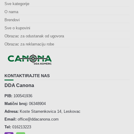
Sve kategorije
O nama
Brendovi
Sve o kupovini
Obrazac za odustanak od ugovora
Obrazac za reklamaciju robe
KONTAKTIRAJTE NAS
DDA Canona
PIB:
100541936
Matični broj:
06348904
Adresa:
Koste Stamenkovica 14, Leskovac
Email:
office@ddacanona.com
Tel:
016213223