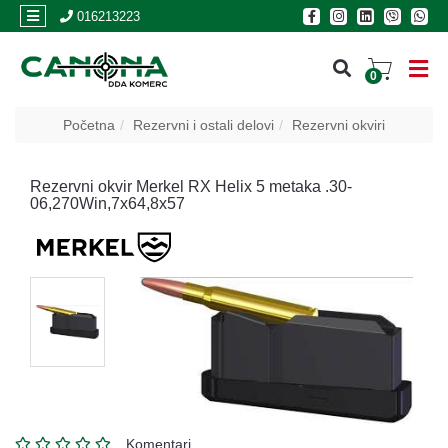
×
016213223
0
PRIJAVA
Početna
Rezervni i ostali delovi
Rezervni okviri
REGISTRACIJA
Rezervni okvir Merkel RX Helix 5 metaka .30-
06,270Win,7x64,8x57
POSLOVNICE
Akcija
Oružje
Municija
Optike
i
dvogledi
Komentari