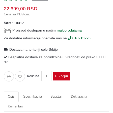
Oprema
22.699,00
RSD.
Garderoba
Cena sa PDV-om.
Rezervni
Šifra: 10317
i
Proizvod dostupan u našim
maloprodajama
ostali
delovi
Za dodatne informacije pozovite nas na
016213223
Air
Dostava na teritoriji cele Srbije
Soft
Besplatna dostava za porudžbine u vrednosti od preko 5.000
Gift
din
shop
Količina
Pirotehnika
U korpu
Ostalo
Opis
Specifikacija
Sadržaji
Deklaracija
Komentari