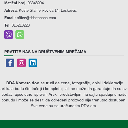
Matični broj:
06348904
Adresa:
Koste Stamenkovica 14, Leskovac
Email:
office@ddacanona.com
Tel:
016213223
PRATITE NAS NA DRUŠTVENIM MREŽAMA
DDA Komerc doo
se trudi da cene, fotografije, opisi i deklaracije
artikala budu što tačniji i kompletniji ali ne može da garantuje da su svi
podaci apsolutno ispravni.
Artikli predstavljeni na sajtu spadaju u našu
ponudu i može se desiti da određeni proizvod nije trenutno dostupan.
Sve cene su sa uračunatim PDV-om.