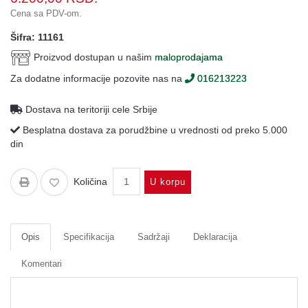
Oprema
Cena sa PDV-om.
Garderoba
Šifra: 11161
Proizvod dostupan u našim
maloprodajama
Rezervni
i
Za dodatne informacije pozovite nas na
016213223
ostali
delovi
Dostava na teritoriji cele Srbije
Air
Besplatna dostava za porudžbine u vrednosti od preko 5.000
Soft
din
Gift
shop
Količina
U korpu
Pirotehnika
Ostalo
Opis
Specifikacija
Sadržaji
Deklaracija
Komentari