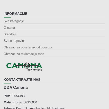
INFORMACIJE
Sve kategorije
O nama
Brendovi
Sve o kupovini
Obrazac za odustanak od ugovora
Obrazac za reklamaciju robe
KONTAKTIRAJTE NAS
DDA Canona
PIB:
100541936
Matični broj:
06348904
Adresa:
Koste Stamenkovica 14, Leskovac