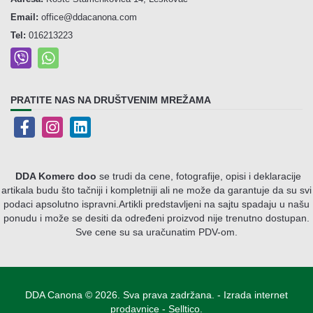
Email:
office@ddacanona.com
Tel:
016213223
PRATITE NAS NA DRUŠTVENIM MREŽAMA
DDA Komerc doo
se trudi da cene, fotografije, opisi i deklaracije
artikala budu što tačniji i kompletniji ali ne može da garantuje da su svi
podaci apsolutno ispravni.
Artikli predstavljeni na sajtu spadaju u našu
ponudu i može se desiti da određeni proizvod nije trenutno dostupan.
Sve cene su sa uračunatim PDV-om.
DDA Canona © 2026. Sva prava zadržana. -
Izrada internet
prodavnice
-
Selltico.