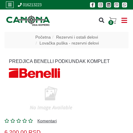
×
016213223
0
PRIJAVA
Početna
Rezervni i ostali delovi
Lovačka puška - rezervni delovi
REGISTRACIJA
PREDJICA BENELLI PODKUNDAK KOMPLET
POSLOVNICE
Akcija
Oružje
Municija
Optike
i
Komentari
dvogledi
6.200,00
RSD.