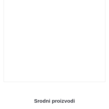
Lovačka puška - rezervni delovi
Srodni proizvodi