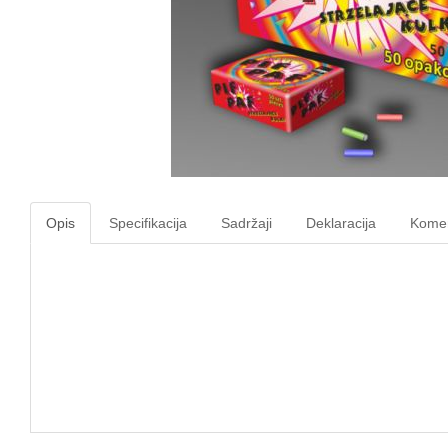
Opis
Specifikacija
Sadržaji
Deklaracija
Komen