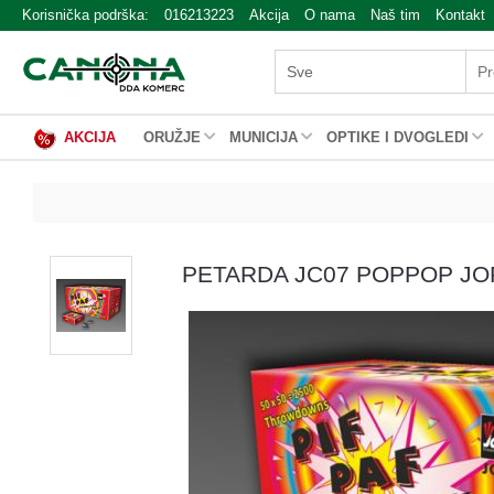
Korisnička podrška:
016213223
Akcija
O nama
Naš tim
Kontakt
AKCIJA
ORUŽJE
MUNICIJA
OPTIKE I DVOGLEDI
PETARDA JC07 POPPOP J