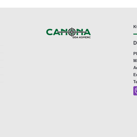
K
D
P
M
A
E
T