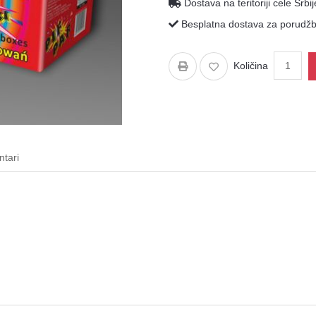
Dostava na teritoriji cele Srbij
Besplatna dostava za porudžbi
Količina
tari
Petarde