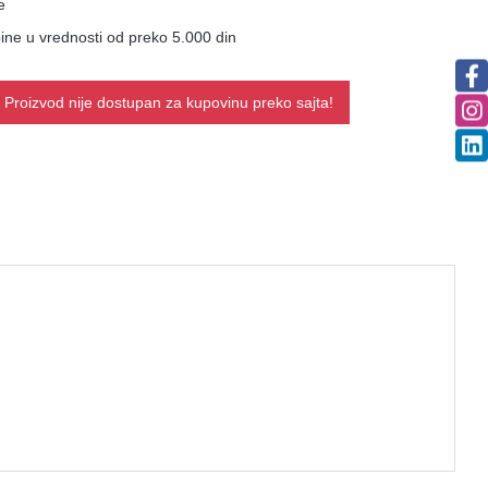
e
ne u vrednosti od preko 5.000 din
Proizvod nije dostupan za kupovinu preko sajta!