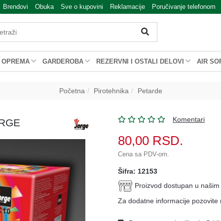
Brendovi
Obuka
Sve o kupovini
Reklamacije
Poručivanje telefonom
OPREMA
GARDEROBA
REZERVNI I OSTALI DELOVI
AIR SO
Početna
Pirotehnika
Petarde
Komentari
ORGE
80,00
RSD.
Cena sa PDV-om.
Šifra: 12153
Proizvod dostupan u naši
Za dodatne informacije pozovite