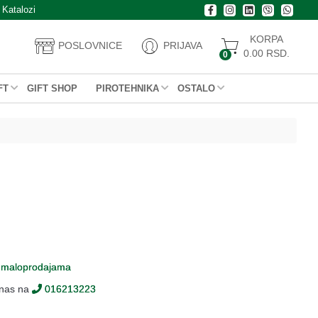
Katalozi
KORPA
POSLOVNICE
PRIJAVA
0.00
RSD.
0
FT
GIFT SHOP
PIROTEHNIKA
OSTALO
m
maloprodajama
 nas na
016213223