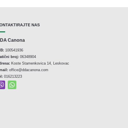
ONTAKTIRAJTE NAS
DA Canona
IB:
100541936
atični broj:
06348904
dresa:
Koste Stamenkovica 14, Leskovac
mail:
office@ddacanona.com
el:
016213223