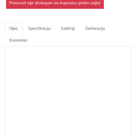
Proizvod nije dostupan za kupovinu preko sajta!
Opis
Specifikacija
Sadržaji
Deklaracija
Komentari
Petarde