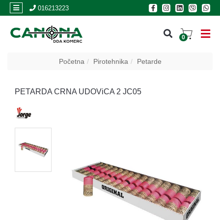
×
016213223
0
PRIJAVA
Početna
Pirotehnika
Petarde
REGISTRACIJA
PETARDA CRNA UDOViCA 2 JC05
POSLOVNICE
Akcija
Oružje
Municija
Optike
i
dvogledi