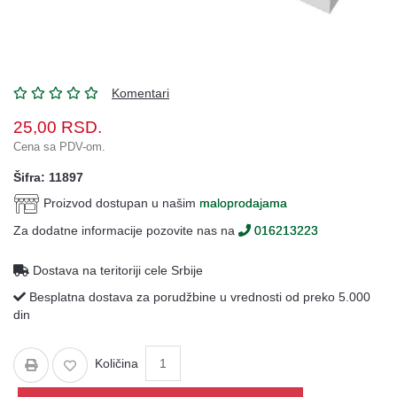
Oprema
Garderoba
Rezervni
i
Komentari
ostali
25,00
RSD.
delovi
Cena sa PDV-om.
Air
Šifra: 11897
Soft
Proizvod dostupan u našim
maloprodajama
Gift
Za dodatne informacije pozovite nas na
016213223
shop
Pirotehnika
Dostava na teritoriji cele Srbije
Besplatna dostava za porudžbine u vrednosti od preko 5.000
Ostalo
din
Količina