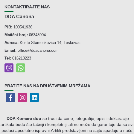
KONTAKTIRAJTE NAS
DDA Canona
PIB:
100541936
Matični broj:
06348904
Adresa:
Koste Stamenkovica 14, Leskovac
Email:
office@ddacanona.com
Tel:
016213223
PRATITE NAS NA DRUŠTVENIM MREŽAMA
DDA Komerc doo
se trudi da cene, fotografije, opisi i deklaracije
artikala budu što tačniji i kompletniji ali ne može da garantuje da su svi
podaci apsolutno ispravni.
Artikli predstavljeni na sajtu spadaju u našu