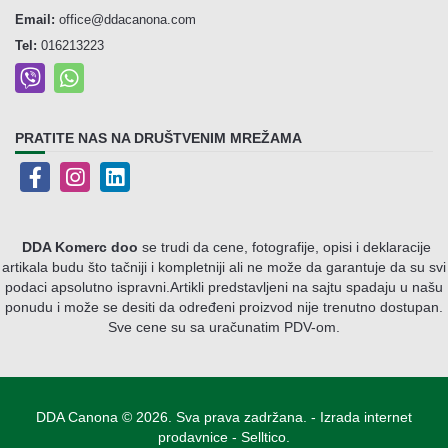
Email:
office@ddacanona.com
Tel:
016213223
PRATITE NAS NA DRUŠTVENIM MREŽAMA
DDA Komerc doo
se trudi da cene, fotografije, opisi i deklaracije
artikala budu što tačniji i kompletniji ali ne može da garantuje da su svi
podaci apsolutno ispravni.
Artikli predstavljeni na sajtu spadaju u našu
ponudu i može se desiti da određeni proizvod nije trenutno dostupan.
Sve cene su sa uračunatim PDV-om.
DDA Canona © 2026. Sva prava zadržana. -
Izrada internet
prodavnice
-
Selltico.