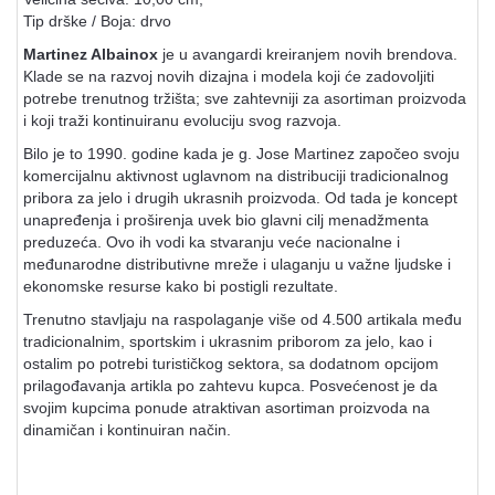
Tip drške / Boja: drvo
Martinez Albainox
je u avangardi kreiranjem novih brendova.
Klade se na razvoj novih dizajna i modela koji će zadovoljiti
potrebe trenutnog tržišta; sve zahtevniji za asortiman proizvoda
i koji traži kontinuiranu evoluciju svog razvoja.
Bilo je to 1990. godine kada je g. Jose Martinez započeo svoju
komercijalnu aktivnost uglavnom na distribuciji tradicionalnog
pribora za jelo i drugih ukrasnih proizvoda. Od tada je koncept
unapređenja i proširenja uvek bio glavni cilj menadžmenta
preduzeća. Ovo ih vodi ka stvaranju veće nacionalne i
međunarodne distributivne mreže i ulaganju u važne ljudske i
ekonomske resurse kako bi postigli rezultate.
Trenutno stavljaju na raspolaganje više od 4.500 artikala među
tradicionalnim, sportskim i ukrasnim priborom za jelo, kao i
ostalim po potrebi turističkog sektora, sa dodatnom opcijom
prilagođavanja artikla po zahtevu kupca. Posvećenost je da
svojim kupcima ponude atraktivan asortiman proizvoda na
dinamičan i kontinuiran način.