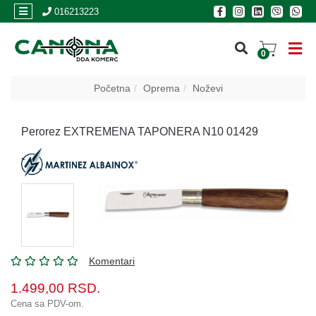
×
016213223
0
PRIJAVA
Početna
Oprema
Noževi
REGISTRACIJA
Perorez EXTREMENA TAPONERA N10 01429
POSLOVNICE
Akcija
Oružje
Municija
Komentari
Optike
i
1.499,00
RSD.
dvogledi
Cena sa PDV-om.