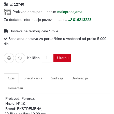
Oprema
Šifra: 12740
Proizvod dostupan u našim
maloprodajama
Garderoba
Za dodatne informacije pozovite nas na
016213223
Rezervni
i
Dostava na teritoriji cele Srbije
ostali
delovi
Besplatna dostava za porudžbine u vrednosti od preko 5.000
din
Air
Soft
Količina
U korpu
Gift
shop
Pirotehnika
Opis
Specifikacija
Sadržaji
Deklaracija
Ostalo
Komentari
Proizvod: Perorez,
Naziv: Nº 10,
Brend: EKSTREMENA,
Veličina sečiva: 10,00 cm,