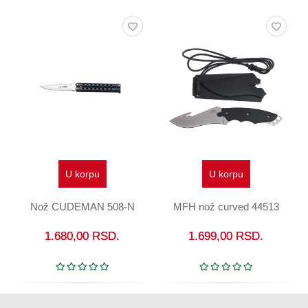
U korpu
U korpu
Nož CUDEMAN 508-N
MFH nož curved 44513
1.680,00
RSD.
1.699,00
RSD.