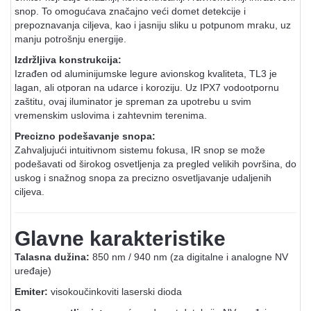
snop. To omogućava značajno veći domet detekcije i
prepoznavanja ciljeva, kao i jasniju sliku u potpunom mraku, uz
manju potrošnju energije.
Izdržljiva konstrukcija:
Izrađen od aluminijumske legure avionskog kvaliteta, TL3 je
lagan, ali otporan na udarce i koroziju. Uz IPX7 vodootpornu
zaštitu, ovaj iluminator je spreman za upotrebu u svim
vremenskim uslovima i zahtevnim terenima.
Precizno podešavanje snopa:
Zahvaljujući intuitivnom sistemu fokusa, IR snop se može
podešavati od širokog osvetljenja za pregled velikih površina, do
uskog i snažnog snopa za precizno osvetljavanje udaljenih
ciljeva.
Glavne karakteristike
Talasna dužina:
850 nm / 940 nm (za digitalne i analogne NV
uređaje)
Emiter:
visokoučinkoviti laserski dioda