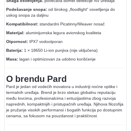
Snaga osvetljenja:
povećava domet detekcije NV uređaja
Podešavanje snopa:
od širokog „floodlight“ osvetljenja do
uskog snopa za daljinu
Kompatibilnost:
standardni Picatinny/Weaver nosač
Materijal:
aluminijumska legura avionskog kvaliteta
Otpornost:
IPX7 vodootporan
Baterija:
1 × 18650 Li-ion punjiva (nije uključena)
Masa:
lagan i optimizovan za udobno korišćenje
O brendu Pard
Pard je jedan od vodećih inovatora u industriji noćne optike i
termalnih uređaja. Brend je brzo stekao globalnu reputaciju
među lovcima, profesionalcima i entuzijastima zbog razvoja
naprednih, kompaktnijih i pristupačnih uređaja. Njihova filozofija
je pružanje visokih performansi i bogatih funkcija po dostupnim
cenama, sa fokusom na pouzdanost i praktičnost.