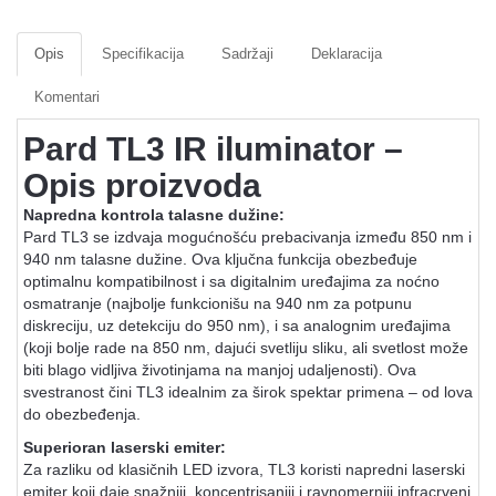
Opis
Specifikacija
Sadržaji
Deklaracija
Komentari
Pard TL3 IR iluminator –
Opis proizvoda
Napredna kontrola talasne dužine:
Pard TL3 se izdvaja mogućnošću prebacivanja između 850 nm i
940 nm talasne dužine. Ova ključna funkcija obezbeđuje
optimalnu kompatibilnost i sa digitalnim uređajima za noćno
osmatranje (najbolje funkcionišu na 940 nm za potpunu
diskreciju, uz detekciju do 950 nm), i sa analognim uređajima
(koji bolje rade na 850 nm, dajući svetliju sliku, ali svetlost može
biti blago vidljiva životinjama na manjoj udaljenosti). Ova
svestranost čini TL3 idealnim za širok spektar primena – od lova
do obezbeđenja.
Superioran laserski emiter:
Za razliku od klasičnih LED izvora, TL3 koristi napredni laserski
emiter koji daje snažniji, koncentrisaniji i ravnomerniji infracrveni