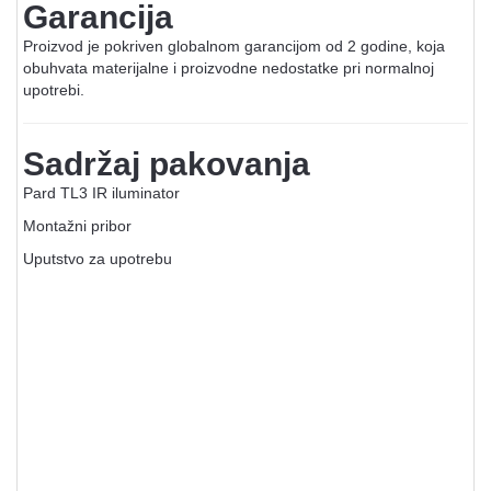
Garancija
Proizvod je pokriven globalnom garancijom od 2 godine, koja
obuhvata materijalne i proizvodne nedostatke pri normalnoj
upotrebi.
Sadržaj pakovanja
Pard TL3 IR iluminator
Montažni pribor
Uputstvo za upotrebu
Termali, noćni uređaji i lovačke
kamere