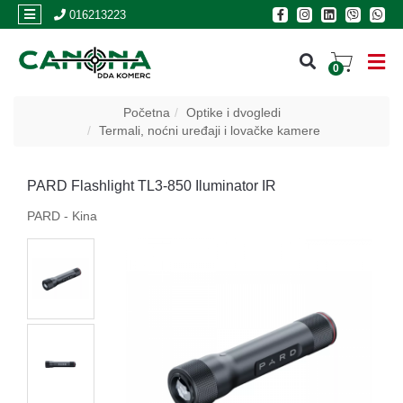
×
016213223
0
PRIJAVA
Početna
Optike i dvogledi
Termali, noćni uređaji i lovačke kamere
REGISTRACIJA
PARD Flashlight TL3-850 Iluminator IR
POSLOVNICE
PARD - Kina
Akcija
Oružje
Municija
Optike
i
dvogledi