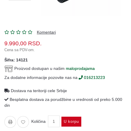
Oprema
Garderoba
Rezervni
i
Komentari
ostali
delovi
9.990,00
RSD.
Cena sa PDV-om.
Air
Soft
Šifra: 14121
Proizvod dostupan u našim
maloprodajama
Gift
shop
Za dodatne informacije pozovite nas na
016213223
Pirotehnika
Dostava na teritoriji cele Srbije
Besplatna dostava za porudžbine u vrednosti od preko 5.000
Ostalo
din
Količina
U korpu