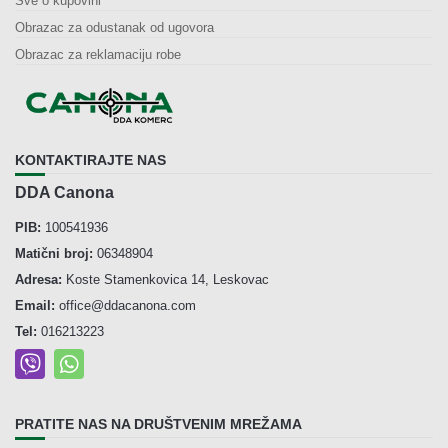
Sve o kupovini
Obrazac za odustanak od ugovora
Obrazac za reklamaciju robe
KONTAKTIRAJTE NAS
DDA Canona
PIB:
100541936
Matični broj:
06348904
Adresa:
Koste Stamenkovica 14, Leskovac
Email:
office@ddacanona.com
Tel:
016213223
PRATITE NAS NA DRUŠTVENIM MREŽAMA