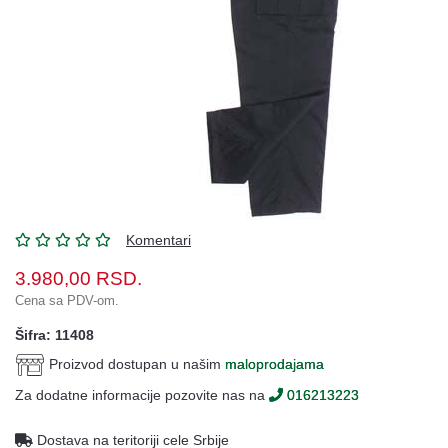
Oprema
Garderoba
Rezervni
i
ostali
delovi
Air
Soft
Komentari
Gift
shop
3.980,00
RSD.
Cena sa PDV-om.
Pirotehnika
Šifra: 11408
Ostalo
Proizvod dostupan u našim
maloprodajama
Za dodatne informacije pozovite nas na
016213223
Dostava na teritoriji cele Srbije