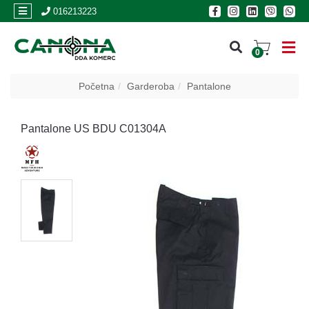
×
016213223
0
PRIJAVA
Početna
Garderoba
Pantalone
REGISTRACIJA
Pantalone US BDU C01304A
POSLOVNICE
Akcija
Oružje
Municija
Optike
i
dvogledi