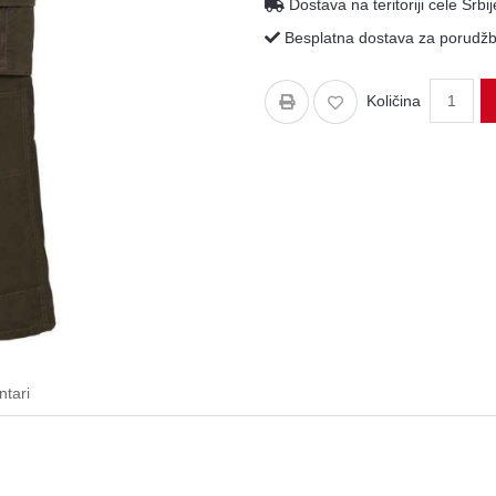
Dostava na teritoriji cele Srbij
Besplatna dostava za porudžbi
Količina
tari