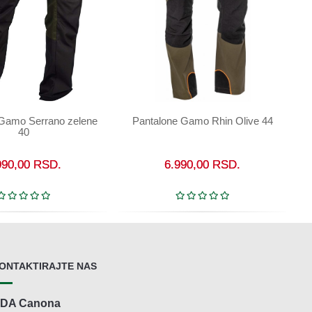
 Gamo Serrano zelene
Pantalone Gamo Rhin Olive 44
U korpu
Nije dostupno
40
990,00
RSD.
6.990,00
RSD.
ONTAKTIRAJTE NAS
DA Canona