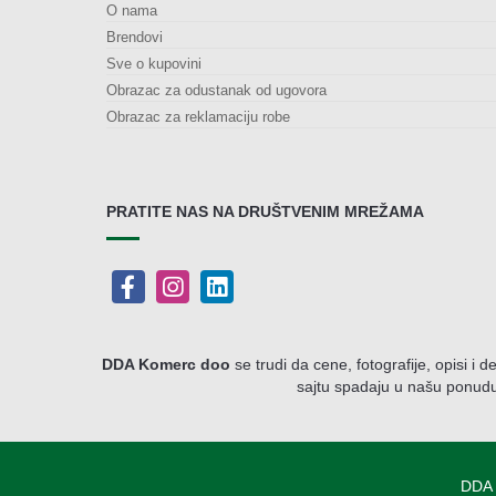
O nama
Brendovi
Sve o kupovini
Obrazac za odustanak od ugovora
Obrazac za reklamaciju robe
PRATITE NAS NA DRUŠTVENIM MREŽAMA
DDA Komerc doo
se trudi da cene, fotografije, opisi i d
sajtu spadaju u našu ponudu
DDA 