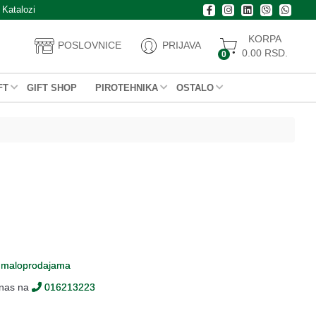
Katalozi
KORPA
POSLOVNICE
PRIJAVA
0.00
RSD.
0
FT
GIFT SHOP
PIROTEHNIKA
OSTALO
m
maloprodajama
 nas na
016213223