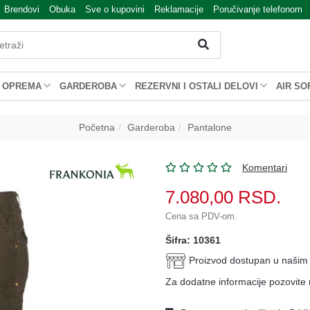
Brendovi
Obuka
Sve o kupovini
Reklamacije
Poručivanje telefonom
OPREMA
GARDEROBA
REZERVNI I OSTALI DELOVI
AIR SO
Početna
Garderoba
Pantalone
Komentari
7.080,00
RSD.
Cena sa PDV-om.
Šifra: 10361
Proizvod dostupan u naši
Za dodatne informacije pozovite