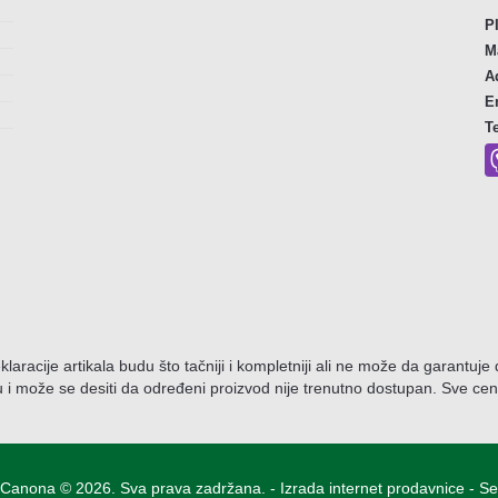
P
M
A
E
T
eklaracije artikala budu što tačniji i kompletniji ali ne može da garantuj
 i može se desiti da određeni proizvod nije trenutno dostupan. Sve c
Canona © 2026. Sva prava zadržana. -
Izrada internet prodavnice
-
Sel