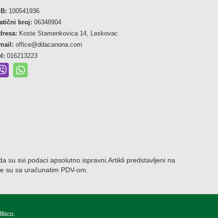
IB:
100541936
atični broj:
06348904
dresa:
Koste Stamenkovica 14, Leskovac
mail:
office@ddacanona.com
el:
016213223
e da su svi podaci apsolutno ispravni.
Artikli predstavljeni na
ene su sa uračunatim PDV-om.
ltico.