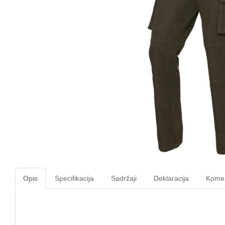
Opis
Specifikacija
Sadržaji
Deklaracija
Komen