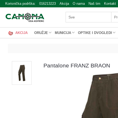
Korisnička podrška:
016213223
Akcija
O nama
Naš tim
Kontakt
AKCIJA
ORUŽJE
MUNICIJA
OPTIKE I DVOGLEDI
Pantalone FRANZ BRAON