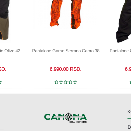
n Olive 42
Pantalone Gamo Serrano Camo 38
Pantalone
U korpu
SD.
6.990,00
RSD.
6.
K
D