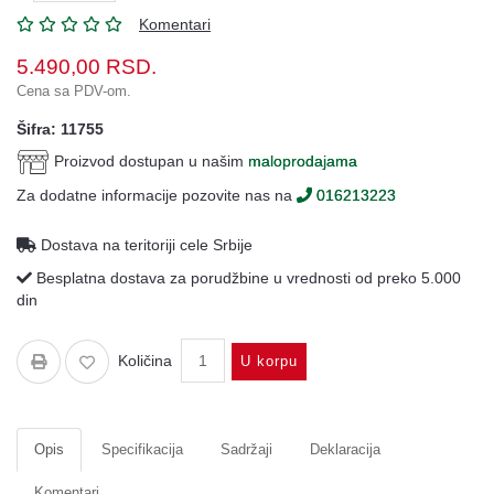
Oprema
Komentari
Garderoba
5.490,00
RSD.
Cena sa PDV-om.
Rezervni
i
Šifra: 11755
ostali
delovi
Proizvod dostupan u našim
maloprodajama
Za dodatne informacije pozovite nas na
016213223
Air
Soft
Dostava na teritoriji cele Srbije
Gift
Besplatna dostava za porudžbine u vrednosti od preko 5.000
shop
din
Pirotehnika
Količina
U korpu
Ostalo
Opis
Specifikacija
Sadržaji
Deklaracija
Komentari