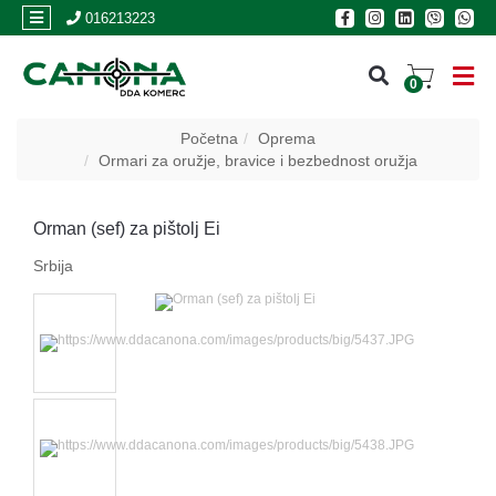
×
016213223
0
PRIJAVA
Početna
Oprema
Ormari za oružje, bravice i bezbednost oružja
REGISTRACIJA
Orman (sef) za pištolj Ei
POSLOVNICE
Srbija
Akcija
Oružje
Municija
Optike
i
dvogledi