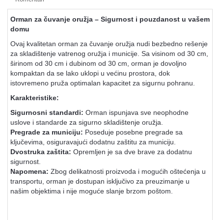
Orman za čuvanje oružja – Sigurnost i pouzdanost u vašem
domu
Ovaj kvalitetan orman za čuvanje oružja nudi bezbedno rešenje
za skladištenje vatrenog oružja i municije. Sa visinom od 30 cm,
širinom od 30 cm i dubinom od 30 cm, orman je dovoljno
kompaktan da se lako uklopi u većinu prostora, dok
istovremeno pruža optimalan kapacitet za sigurnu pohranu.
Karakteristike:
Sigurnosni standardi:
Orman ispunjava sve neophodne
uslove i standarde za sigurno skladištenje oružja.
Pregrade za municiju:
Poseduje posebne pregrade sa
ključevima, osiguravajući dodatnu zaštitu za municiju.
Dvostruka zaštita:
Opremljen je sa dve brave za dodatnu
sigurnost.
Napomena:
Zbog delikatnosti proizvoda i mogućih oštećenja u
transportu, orman je dostupan isključivo za preuzimanje u
našim objektima i nije moguće slanje brzom poštom.