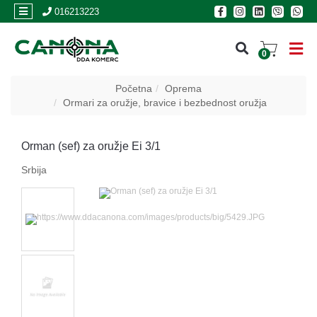
×
016213223
0
PRIJAVA
Početna
Oprema
Ormari za oružje, bravice i bezbednost oružja
REGISTRACIJA
Orman (sef) za oružje Ei 3/1
POSLOVNICE
Srbija
Akcija
Oružje
Municija
Optike
i
dvogledi