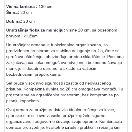
Visina korisna :
130 cm
Širina:
30 cm
Dubina:
28 cm
Unutrašnja fioka za municiju:
visine 20 cm, sa posebnom
bravom i ključem
Unutrašnjost ormana je funkcionalno organizovana, sa
predviđenim prostorom za stabilno odlaganje oružja, čime se
sprečava oštećenje i obezbeđuje uredno skladištenje. Posebna
zaključavajuća fioka omogućava odvojeno i bezbedno čuvanje
municije ili dodatne opreme, u skladu sa važećim
bezbednosnim preporukama.
Sef pruža visok nivo sigurnosti i zaštite od neovlašćenog
pristupa. Kompaktna dubina od 28 cm omogućava montažu i u
prostorijama sa ograničenim prostorom, bez kompromisa po
pitanju kapaciteta.
Ovaj orman za oružje predstavlja idealno rešenje za lovce,
sportske strelce i sve vlasnike oružja koji žele sigurno,
organizovano i odgovorno čuvanje svoje opreme. Kombinacija
domaće proizvodnje, kvalitetne izrade i praktičnih rešenja čini