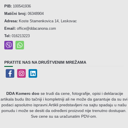
PIB:
100541936
Matični broj:
06348904
Adresa:
Koste Stamenkovica 14, Leskovac
Email:
office@ddacanona.com
Tel:
016213223
PRATITE NAS NA DRUŠTVENIM MREŽAMA
DDA Komerc doo
se trudi da cene, fotografije, opisi i deklaracije
artikala budu što tačniji i kompletniji ali ne može da garantuje da su svi
podaci apsolutno ispravni.
Artikli predstavljeni na sajtu spadaju u našu
ponudu i može se desiti da određeni proizvod nije trenutno dostupan.
Sve cene su sa uračunatim PDV-om.