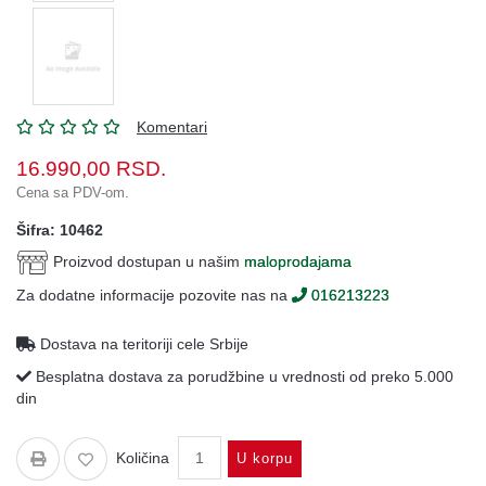
Oprema
Garderoba
Rezervni
i
Komentari
ostali
delovi
16.990,00
RSD.
Cena sa PDV-om.
Air
Soft
Šifra: 10462
Proizvod dostupan u našim
maloprodajama
Gift
shop
Za dodatne informacije pozovite nas na
016213223
Pirotehnika
Dostava na teritoriji cele Srbije
Ostalo
Besplatna dostava za porudžbine u vrednosti od preko 5.000
din
Količina
U korpu