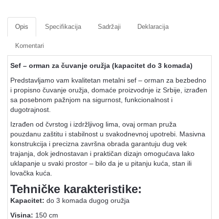
Opis
Specifikacija
Sadržaji
Deklaracija
Komentari
Sef – orman za čuvanje oružja (kapacitet do 3 komada)
Predstavljamo vam kvalitetan metalni sef – orman za bezbedno
i propisno čuvanje oružja, domaće proizvodnje iz Srbije, izrađen
sa posebnom pažnjom na sigurnost, funkcionalnost i
dugotrajnost.
Izrađen od čvrstog i izdržljivog lima, ovaj orman pruža
pouzdanu zaštitu i stabilnost u svakodnevnoj upotrebi. Masivna
konstrukcija i precizna završna obrada garantuju dug vek
trajanja, dok jednostavan i praktičan dizajn omogućava lako
uklapanje u svaki prostor – bilo da je u pitanju kuća, stan ili
lovačka kuća.
Tehničke karakteristike:
Kapacitet:
do 3 komada dugog oružja
Visina:
150 cm