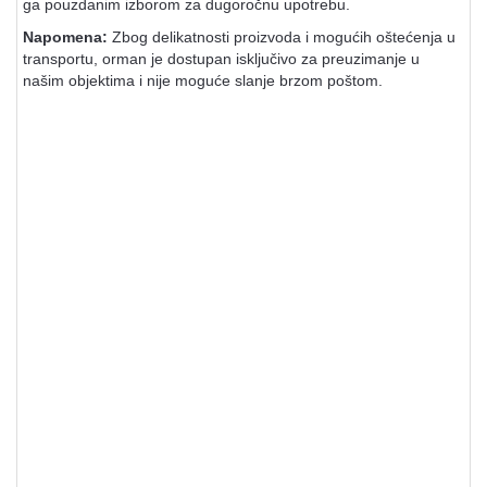
ga pouzdanim izborom za dugoročnu upotrebu.
Napomena:
Zbog delikatnosti proizvoda i mogućih oštećenja u
transportu, orman je dostupan isključivo za preuzimanje u
našim objektima i nije moguće slanje brzom poštom.
Ormari za oružje, bravice i
bezbednost oružja