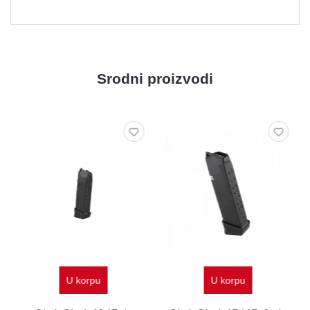
Srodni proizvodi
U korpu
U korpu