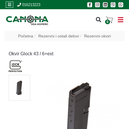
×
016213223
0
PRIJAVA
Početna
Rezervni i ostali delovi
Rezervni okviri
REGISTRACIJA
Okvir Glock 43 / 6+ext
POSLOVNICE
Akcija
Oružje
Municija
Optike
i
dvogledi