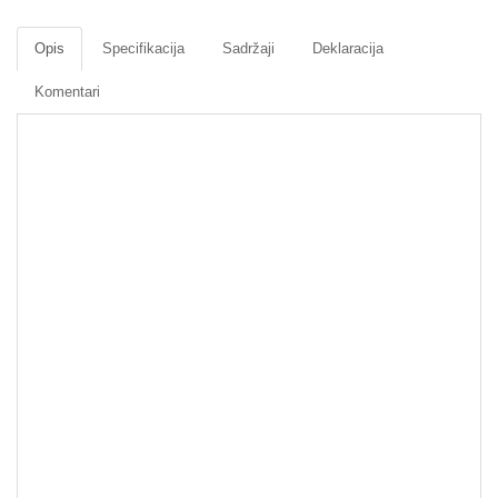
Opis
Specifikacija
Sadržaji
Deklaracija
Komentari
Rezervni okviri