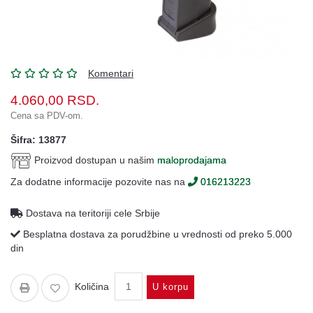
Oprema
Garderoba
Rezervni
i
Komentari
ostali
4.060,00
RSD.
delovi
Cena sa PDV-om.
Air
Šifra: 13877
Soft
Proizvod dostupan u našim
maloprodajama
Gift
Za dodatne informacije pozovite nas na
016213223
shop
Pirotehnika
Dostava na teritoriji cele Srbije
Besplatna dostava za porudžbine u vrednosti od preko 5.000
Ostalo
din
Količina
U korpu