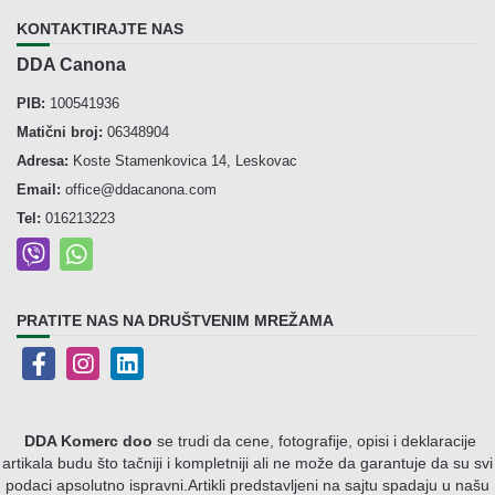
KONTAKTIRAJTE NAS
DDA Canona
PIB:
100541936
Matični broj:
06348904
Adresa:
Koste Stamenkovica 14, Leskovac
Email:
office@ddacanona.com
Tel:
016213223
PRATITE NAS NA DRUŠTVENIM MREŽAMA
DDA Komerc doo
se trudi da cene, fotografije, opisi i deklaracije
artikala budu što tačniji i kompletniji ali ne može da garantuje da su svi
podaci apsolutno ispravni.
Artikli predstavljeni na sajtu spadaju u našu