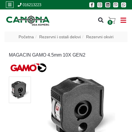
×
016213223
0
PRIJAVA
Početna
Rezervni i ostali delovi
Rezervni okviri
REGISTRACIJA
MAGACIN GAMO 4.5mm 10X GEN2
POSLOVNICE
Akcija
Oružje
Municija
Optike
i
dvogledi