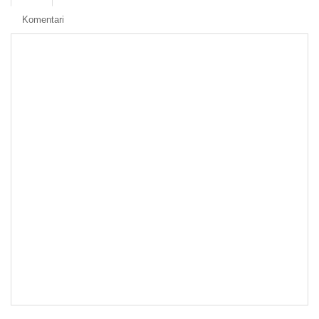
Komentari
Rezervni okviri