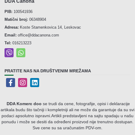
DDA Canona
PIB:
100541936
Matični broj:
06348904
Adresa:
Koste Stamenkovica 14, Leskovac
Email:
office@ddacanona.com
Tel:
016213223
PRATITE NAS NA DRUŠTVENIM MREŽAMA
DDA Komerc doo
se trudi da cene, fotografije, opisi i deklaracije
artikala budu što tačniji i kompletniji ali ne može da garantuje da su svi
podaci apsolutno ispravni.
Artikli predstavljeni na sajtu spadaju u našu
ponudu i može se desiti da određeni proizvod nije trenutno dostupan.
Sve cene su sa uračunatim PDV-om.