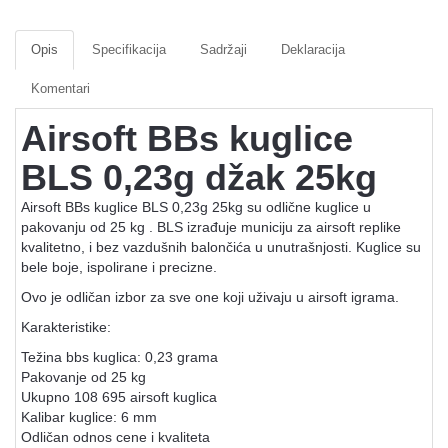
Opis
Specifikacija
Sadržaji
Deklaracija
Komentari
Airsoft BBs kuglice
BLS 0,23g džak 25kg
Airsoft BBs kuglice BLS 0,23g 25kg su odlične kuglice u
pakovanju od 25 kg . BLS izrađuje municiju za airsoft replike
kvalitetno, i bez vazdušnih balončića u unutrašnjosti. Kuglice su
bele boje, ispolirane i precizne.
Ovo je odličan izbor za sve one koji uživaju u airsoft igrama.
Karakteristike:
Težina bbs kuglica: 0,23 grama
Pakovanje od 25 kg
Ukupno 108 695 airsoft kuglica
Kalibar kuglice: 6 mm
Odličan odnos cene i kvaliteta