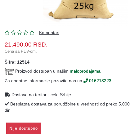
Oprema
Garderoba
Rezervni
i
Komentari
ostali
21.490,00
RSD.
delovi
Cena sa PDV-om.
Air
Šifra: 12514
Soft
Proizvod dostupan u našim
maloprodajama
Gift
Za dodatne informacije pozovite nas na
016213223
shop
Pirotehnika
Dostava na teritoriji cele Srbije
Besplatna dostava za porudžbine u vrednosti od preko 5.000
Ostalo
din
Nije dostupno