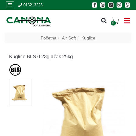
×
016213223
0
PRIJAVA
Početna
Air Soft
Kuglice
REGISTRACIJA
Kuglice BLS 0.23g džak 25kg
POSLOVNICE
Akcija
Oružje
Municija
Optike
i
dvogledi