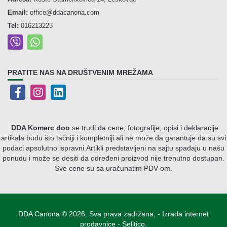
Email:
office@ddacanona.com
Tel:
016213223
PRATITE NAS NA DRUŠTVENIM MREŽAMA
DDA Komerc doo
se trudi da cene, fotografije, opisi i deklaracije
artikala budu što tačniji i kompletniji ali ne može da garantuje da su svi
podaci apsolutno ispravni.
Artikli predstavljeni na sajtu spadaju u našu
ponudu i može se desiti da određeni proizvod nije trenutno dostupan.
Sve cene su sa uračunatim PDV-om.
DDA Canona © 2026. Sva prava zadržana. -
Izrada internet
prodavnice
-
Selltico.