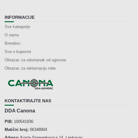
INFORMACIJE
Sve kategorije
O nama
Brendovi
Sve o kupovini
Obrazac za odustanak od ugovora
Obrazac za reklamaciju robe
KONTAKTIRAJTE NAS
DDA Canona
PIB:
100541936
Matični broj:
06348904
Adresa:
Koste Stamenkovica 14, Leskovac