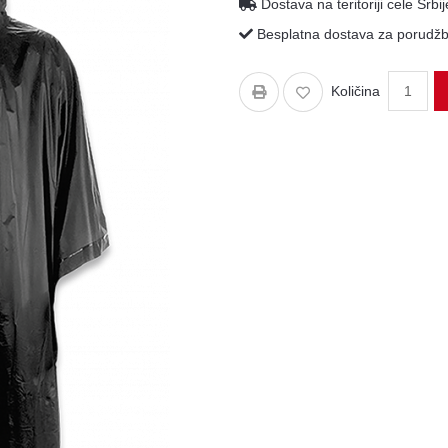
Dostava na teritoriji cele Srbij
Besplatna dostava za porudžbi
Količina