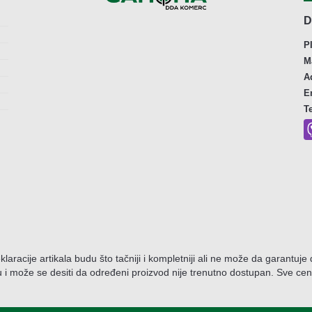
D
P
M
A
E
T
eklaracije artikala budu što tačniji i kompletniji ali ne može da garantuj
 i može se desiti da određeni proizvod nije trenutno dostupan. Sve c