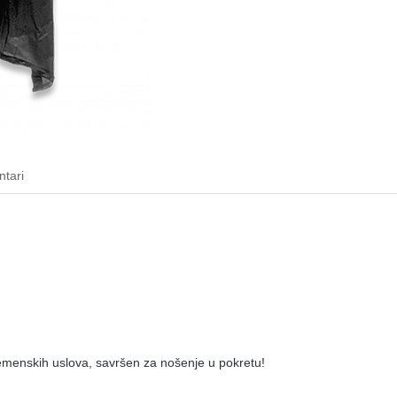
tari
remenskih uslova, savršen za nošenje u pokretu!