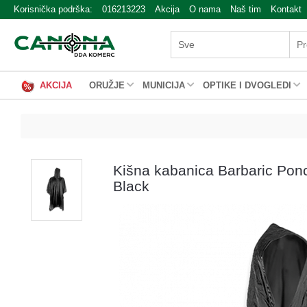
Korisnička podrška:
016213223
Akcija
O nama
Naš tim
Kontakt
AKCIJA
ORUŽJE
MUNICIJA
OPTIKE I DVOGLEDI
Kišna kabanica Barbaric Pon
Black