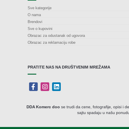
Sve kategorije
O nama
Brendovi
Sve o kupovini
Obrazac za odustanak od ugovora
Obrazac za reklamaciju robe
PRATITE NAS NA DRUŠTVENIM MREŽAMA
DDA Komerc doo
se trudi da cene, fotografije, opisi i d
sajtu spadaju u našu ponudu