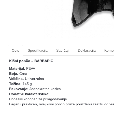
Opis
Specifikacija
Sadržaji
Deklaracija
Komen
Kišni pončo – BARBARIC
Materijal:
PEVA
Boja:
Crna
Veličina:
Univerzalna
Težina:
145 g
Pakovanje:
Jednokratna kesica
Dodatne karakteristike:
Podesivi konopac za prilagođavanje
Lagan i praktičan, ovaj kišni pončo pruža pouzdanu zaštitu od v