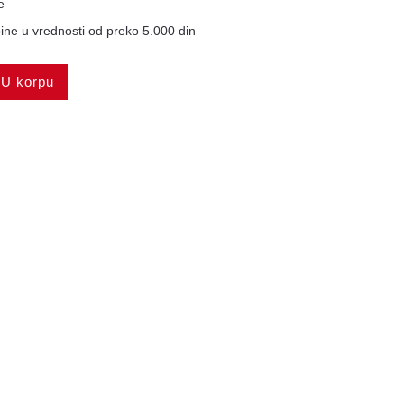
e
ne u vrednosti od preko 5.000 din
U korpu