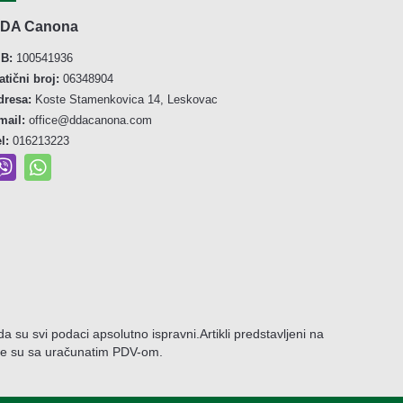
DA Canona
IB:
100541936
atični broj:
06348904
dresa:
Koste Stamenkovica 14, Leskovac
mail:
office@ddacanona.com
el:
016213223
e da su svi podaci apsolutno ispravni.
Artikli predstavljeni na
ene su sa uračunatim PDV-om.