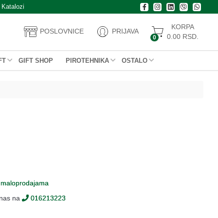
Katalozi
KORPA
POSLOVNICE
PRIJAVA
0.00
RSD.
0
FT
GIFT SHOP
PIROTEHNIKA
OSTALO
m
maloprodajama
 nas na
016213223