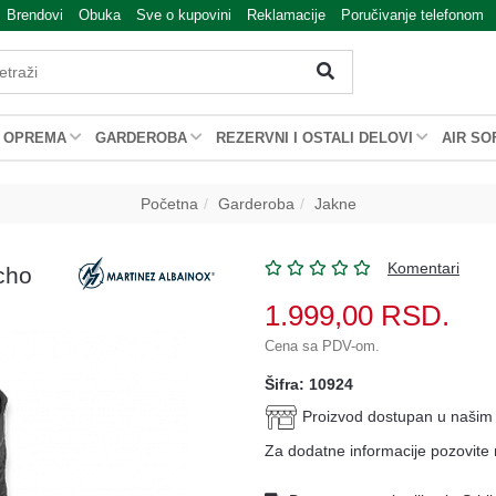
Brendovi
Obuka
Sve o kupovini
Reklamacije
Poručivanje telefonom
OPREMA
GARDEROBA
REZERVNI I OSTALI DELOVI
AIR SO
Početna
Garderoba
Jakne
Komentari
cho
1.999,00
RSD.
Cena sa PDV-om.
Šifra: 10924
Proizvod dostupan u naši
Za dodatne informacije pozovite