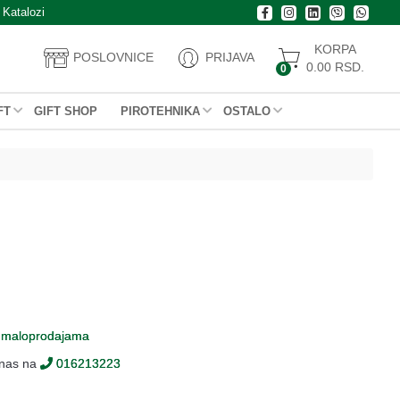
Katalozi
KORPA
POSLOVNICE
PRIJAVA
0.00
RSD.
0
FT
GIFT SHOP
PIROTEHNIKA
OSTALO
m
maloprodajama
 nas na
016213223