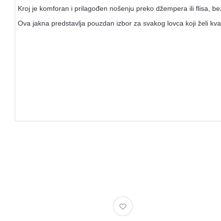
Kroj je komforan i prilagođen nošenju preko džempera ili flisa, b
Ova jakna predstavlja pouzdan izbor za svakog lovca koji želi kval