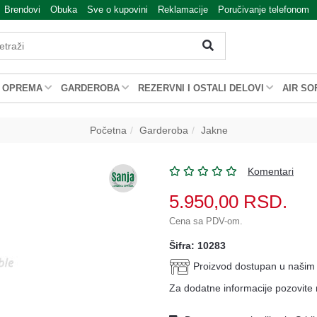
Brendovi
Obuka
Sve o kupovini
Reklamacije
Poručivanje telefonom
OPREMA
GARDEROBA
REZERVNI I OSTALI DELOVI
AIR SO
Početna
Garderoba
Jakne
Komentari
5.950,00
RSD.
Cena sa PDV-om.
Šifra: 10283
Proizvod dostupan u naši
Za dodatne informacije pozovite