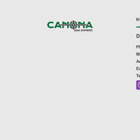
K
D
P
M
A
E
T