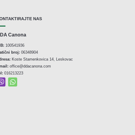
ONTAKTIRAJTE NAS
DA Canona
IB:
100541936
atični broj:
06348904
dresa:
Koste Stamenkovica 14, Leskovac
mail:
office@ddacanona.com
el:
016213223