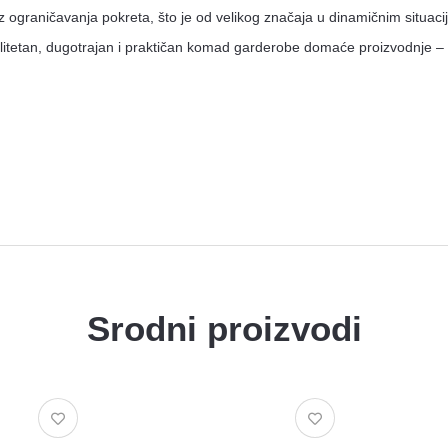
ez ograničavanja pokreta, što je od velikog značaja u dinamičnim situac
itetan, dugotrajan i praktičan komad garderobe domaće proizvodnje – spoj
Jakne
Srodni proizvodi