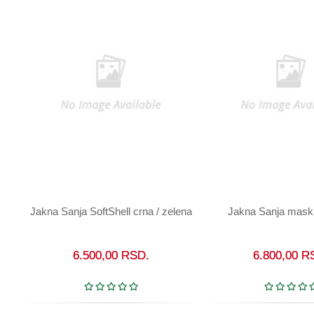
Jakna Sanja SoftShell crna / zelena
Jakna Sanja maskir
U korpu
Vidi artikal
6.500,00
RSD.
6.800,00
R