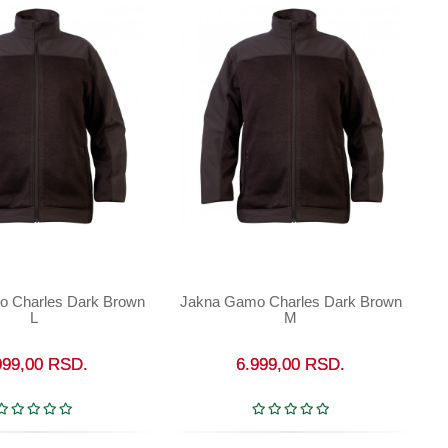
 Charles Dark Brown
Jakna Gamo Charles Dark Brown
U korpu
U korpu
L
M
999,00
RSD.
6.999,00
RSD.