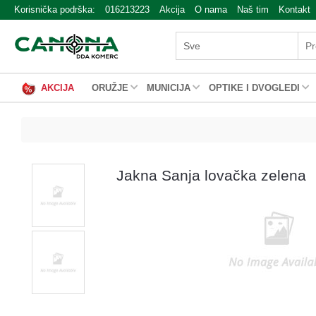
Korisnička podrška:
016213223
Akcija
O nama
Naš tim
Kontakt
AKCIJA
ORUŽJE
MUNICIJA
OPTIKE I DVOGLEDI
Jakna Sanja lovačka zelena