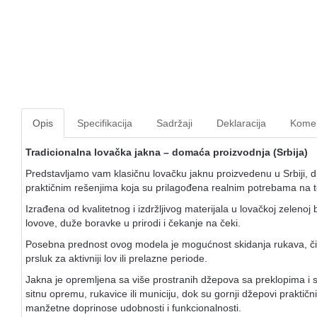
Opis
Specifikacija
Sadržaji
Deklaracija
Komen
Tradicionalna lovačka jakna – domaća proizvodnja (Srbija)
Predstavljamo vam klasičnu lovačku jaknu proizvedenu u Srbiji, di
praktičnim rešenjima koja su prilagođena realnim potrebama na 
Izrađena od kvalitetnog i izdržljivog materijala u lovačkoj zelenoj 
lovove, duže boravke u prirodi i čekanje na čeki.
Posebna prednost ovog modela je mogućnost skidanja rukava, čime
prsluk za aktivniji lov ili prelazne periode.
Jakna je opremljena sa više prostranih džepova sa preklopima i 
sitnu opremu, rukavice ili municiju, dok su gornji džepovi praktič
manžetne doprinose udobnosti i funkcionalnosti.