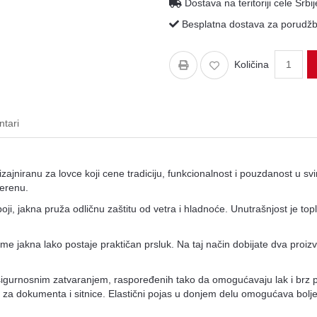
Dostava na teritoriji cele Srbij
Besplatna dostava za porudžbi
Količina
tari
zajniranu za lovce koji cene tradiciju, funkcionalnost i pouzdanost u s
terenu.
boji, jakna pruža odličnu zaštitu od vetra i hladnoće. Unutrašnjost je topl
 jakna lako postaje praktičan prsluk. Na taj način dobijate dva proizv
sigurnosnim zatvaranjem, raspoređenih tako da omogućavaju lak i brz 
ni za dokumenta i sitnice. Elastični pojas u donjem delu omogućava bolje