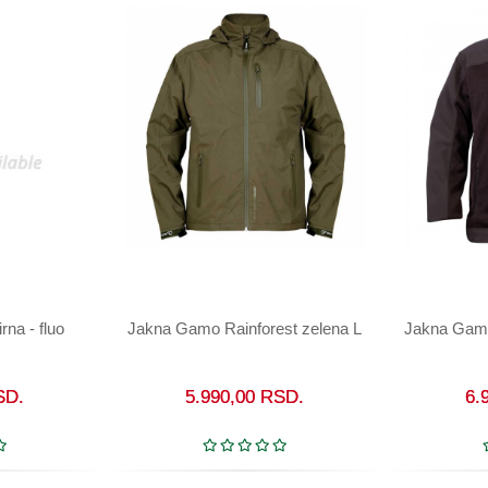
na - fluo
Jakna Gamo Rainforest zelena L
Jakna Gamo
U korpu
SD.
5.990,00
RSD.
6.