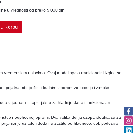
e
ne u vrednosti od preko 5.000 din
U korpu
vim vremenskim uslovima. Ovaj model spaja tradicionalni izgled sa
a i prijatna, što je čini idealnim izborom za jesenje i zimske
oda u jednom – toplu jaknu za hladnije dane i funkcionalan
pristup neophodnoj opremi. Dva velika donja džepa idealna su za
 prijanjanje uz telo i dodatnu zaštitu od hladnoće, dok podesive