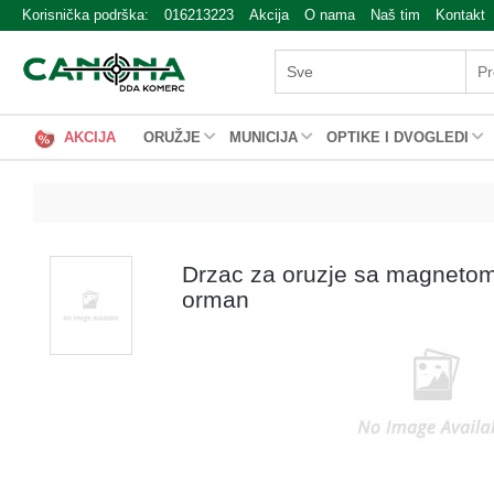
Korisnička podrška:
016213223
Akcija
O nama
Naš tim
Kontakt
AKCIJA
ORUŽJE
MUNICIJA
OPTIKE I DVOGLEDI
Drzac za oruzje sa magneto
orman