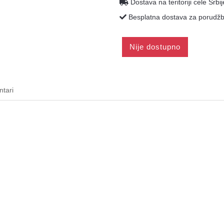
Dostava na teritoriji cele Srbij
Besplatna dostava za porudžbi
Nije dostupno
tari
Ormari za oružje, bravice i bezbednost or