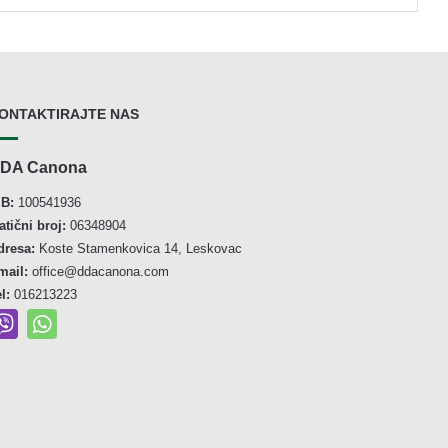
ONTAKTIRAJTE NAS
DA Canona
IB:
100541936
atični broj:
06348904
dresa:
Koste Stamenkovica 14, Leskovac
mail:
office@ddacanona.com
el:
016213223