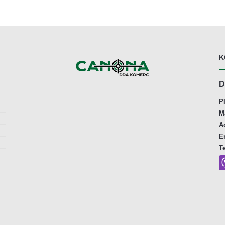
K
D
P
M
A
E
T