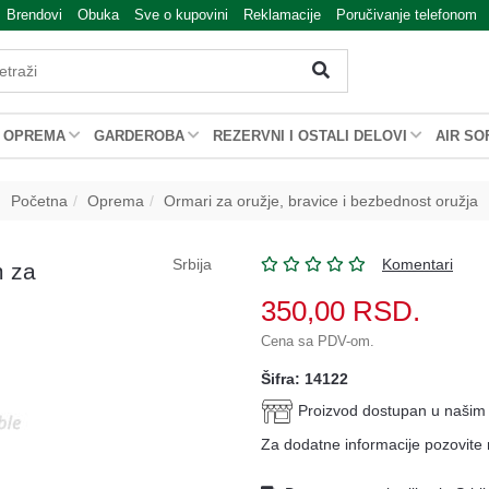
Brendovi
Obuka
Sve o kupovini
Reklamacije
Poručivanje telefonom
OPREMA
GARDEROBA
REZERVNI I OSTALI DELOVI
AIR SO
Početna
Oprema
Ormari za oružje, bravice i bezbednost oružja
Srbija
Komentari
m za
350,00
RSD.
Cena sa PDV-om.
Šifra: 14122
Proizvod dostupan u naši
Za dodatne informacije pozovite