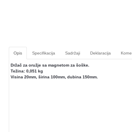
Opis
Specifikacija
Sadržaji
Deklaracija
Komen
Držač za oružje sa magnetom za šoške.
Težina: 0,051 kg
Visina 20mm, širina 100mm, dubina 150mm.