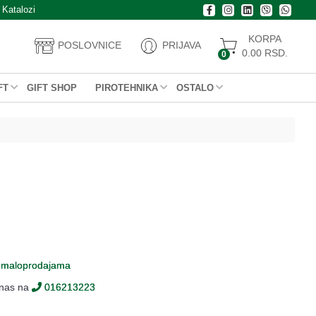
Katalozi
KORPA
POSLOVNICE
PRIJAVA
0.00
RSD.
0
FT
GIFT SHOP
PIROTEHNIKA
OSTALO
m
maloprodajama
 nas na
016213223