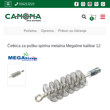
×
016213223
0
PRIJAVA
Početna
Oprema
Pribori za čišćenje
REGISTRACIJA
Četkica za pušku spirlna metalna Megaline kalibar 12
POSLOVNICE
Akcija
Oružje
Municija
Optike
i
dvogledi