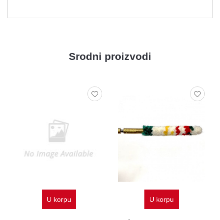
Srodni proizvodi
U korpu
U korpu