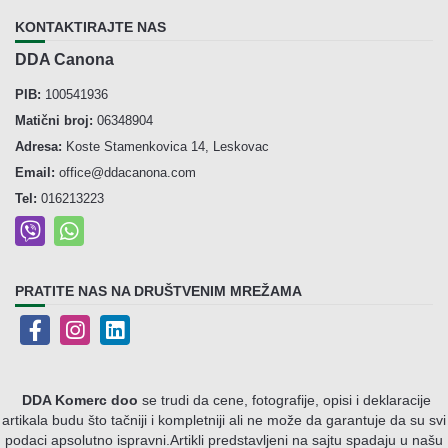
KONTAKTIRAJTE NAS
DDA Canona
PIB:
100541936
Matični broj:
06348904
Adresa:
Koste Stamenkovica 14, Leskovac
Email:
office@ddacanona.com
Tel:
016213223
PRATITE NAS NA DRUŠTVENIM MREŽAMA
DDA Komerc doo
se trudi da cene, fotografije, opisi i deklaracije
artikala budu što tačniji i kompletniji ali ne može da garantuje da su svi
podaci apsolutno ispravni.
Artikli predstavljeni na sajtu spadaju u našu