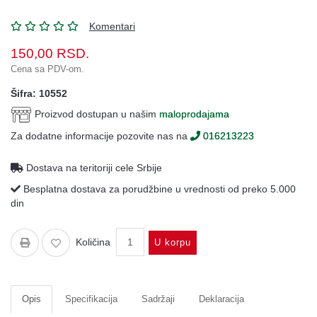
Oprema
Komentari
Garderoba
150,00
RSD.
Rezervni
Cena sa PDV-om.
i
ostali
Šifra: 10552
delovi
Proizvod dostupan u našim
maloprodajama
Air
Za dodatne informacije pozovite nas na
016213223
Soft
Dostava na teritoriji cele Srbije
Gift
shop
Besplatna dostava za porudžbine u vrednosti od preko 5.000
din
Pirotehnika
Ostalo
Količina
U korpu
Opis
Specifikacija
Sadržaji
Deklaracija