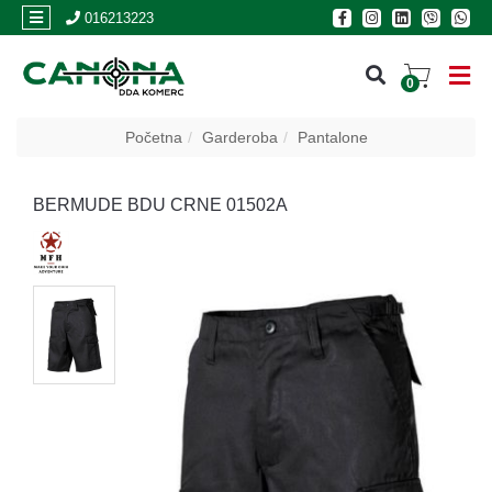
×
016213223
0
PRIJAVA
Početna
Garderoba
Pantalone
REGISTRACIJA
BERMUDE BDU CRNE 01502A
POSLOVNICE
Akcija
Oružje
Municija
Optike
i
dvogledi