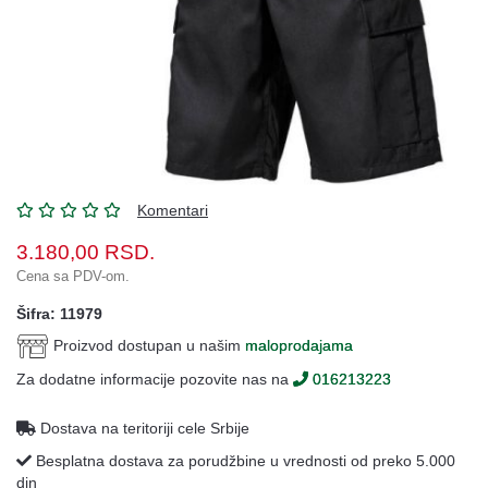
Oprema
Garderoba
Rezervni
i
ostali
delovi
Air
Komentari
Soft
3.180,00
RSD.
Gift
Cena sa PDV-om.
shop
Šifra: 11979
Pirotehnika
Proizvod dostupan u našim
maloprodajama
Ostalo
Za dodatne informacije pozovite nas na
016213223
Dostava na teritoriji cele Srbije
Besplatna dostava za porudžbine u vrednosti od preko 5.000
din