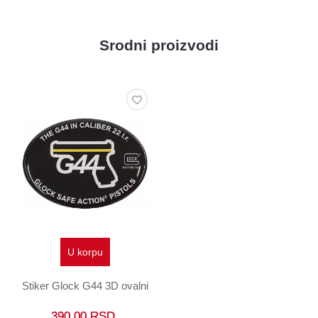
Srodni proizvodi
U korpu
Stiker Glock G44 3D ovalni
390,00
RSD.