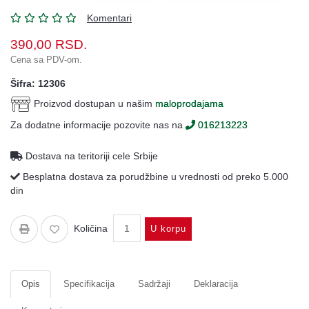
Oprema
Komentari
Garderoba
390,00
RSD.
Rezervni
Cena sa PDV-om.
i
Šifra: 12306
ostali
delovi
Proizvod dostupan u našim
maloprodajama
Za dodatne informacije pozovite nas na
016213223
Air
Soft
Dostava na teritoriji cele Srbije
Gift
Besplatna dostava za porudžbine u vrednosti od preko 5.000
shop
din
Pirotehnika
Količina
U korpu
Ostalo
Opis
Specifikacija
Sadržaji
Deklaracija