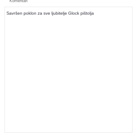
Komentari
Savršen poklon za sve ljubitelje Glock pištolja
Razno