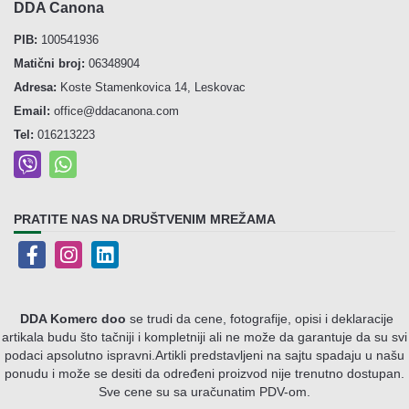
DDA Canona
PIB:
100541936
Matični broj:
06348904
Adresa:
Koste Stamenkovica 14, Leskovac
Email:
office@ddacanona.com
Tel:
016213223
PRATITE NAS NA DRUŠTVENIM MREŽAMA
DDA Komerc doo
se trudi da cene, fotografije, opisi i deklaracije
artikala budu što tačniji i kompletniji ali ne može da garantuje da su svi
podaci apsolutno ispravni.
Artikli predstavljeni na sajtu spadaju u našu
ponudu i može se desiti da određeni proizvod nije trenutno dostupan.
Sve cene su sa uračunatim PDV-om.